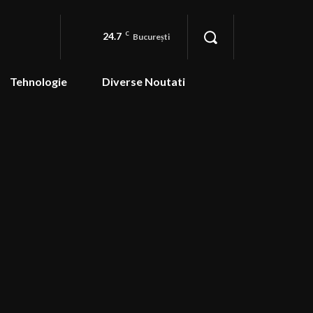
24.7
C
București
Tehnologie
Diverse Noutati