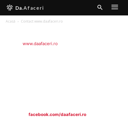
Da.
Afaceri
Acasă
Contact www.daafaceri.ro
Contact www.daafaceri.ro
Contact
www.daafaceri.ro
– Rămâi la curent cu blogul tău
favorit pentru a descoperi cele mai captivante știri și
actualități!
Email:
contact {at} daafaceri.ro
Facebook:
facebook.com/
daafaceri.ro