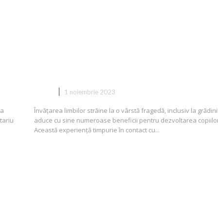
De Ce Este Bine ca Cei Mici Să
Învețe Limbi Străine la Grădiniță
COPII
1 noiembrie 2023
la
Învățarea limbilor străine la o vârstă fragedă, inclusiv la grădini
tariu
aduce cu sine numeroase beneficii pentru dezvoltarea copiilor
Această experiență timpurie în contact cu...