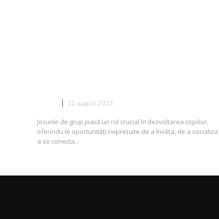
Importanța Jocurilor de Grup în
Dezvoltarea Copiilor: Construi
Abilități Sociale și Relații Durabi
COPII
31 august 2023
Jocurile de grup joacă un rol crucial în dezvoltarea copiilor,
oferindu-le oportunități neprețuite de a învăța, de a socializa 
a se conecta...