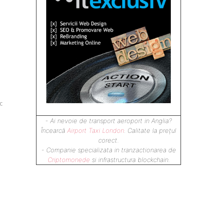
i
c
- Ai nevoie de transport aeroport in Anglia?
Încearcă
Airport Taxi London
. Calitate la prețul
corect.
- Companie specializata in tranzactionarea de
Criptomonede
si infrastructura blockchain.
Blogul nostru este un ghid
prietenos pentru părinți și
educatori dedicați creșterii și
dezvoltării sănătoase a copiilor.