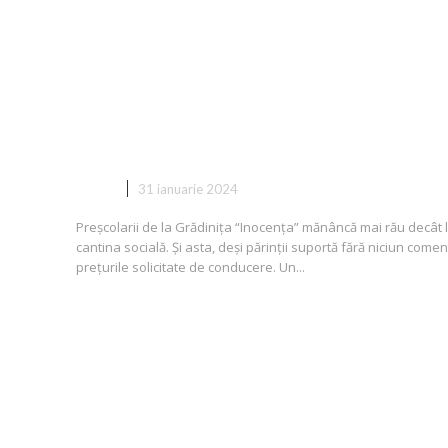
Scandal uriaș la Grădinița
“Inocența” din Găești !
COPII
31 ianuarie 2024
Preșcolarii de la Grădinița “Inocența” mănâncă mai rău decât 
cantina socială. Și asta, deși părinții suportă fără niciun comen
prețurile solicitate de conducere. Un...