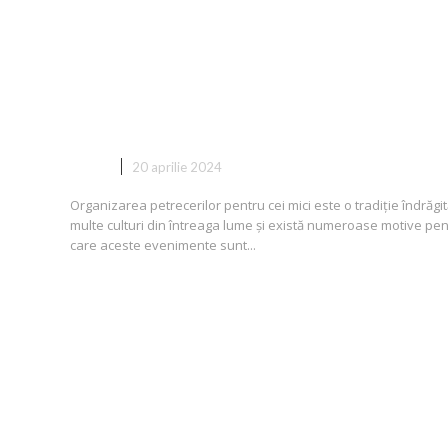
De ce să organizezi petreceri
rii
pentru cei mici?
COPII
20 aprilie 2024
Organizarea petrecerilor pentru cei mici este o tradiție îndrăgit
multe culturi din întreaga lume și există numeroase motive pen
care aceste evenimente sunt...