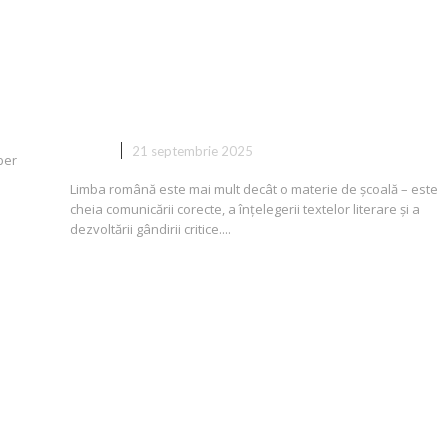
șa
Meditații limba română: pregăti
eficientă pentru performanță la
școală și examene
COPII
21 septembrie 2025
ber
Limba română este mai mult decât o materie de școală – este
cheia comunicării corecte, a înțelegerii textelor literare și a
dezvoltării gândirii critice....