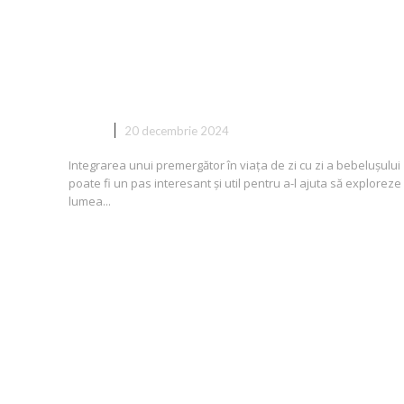
Cum să integrezi premergătorul
rutina zilnică a bebelușului?
COPII
20 decembrie 2024
Integrarea unui premergător în viața de zi cu zi a bebelușului
poate fi un pas interesant și util pentru a-l ajuta să exploreze
lumea...