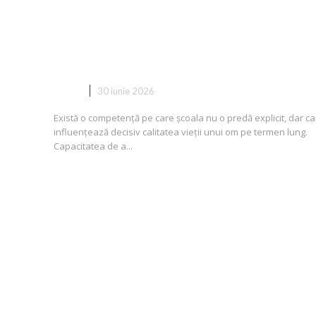
Relaționarea socială a copilului
cum se formează și ce rol joacă
afterschool-ul
COPII
30 iunie 2026
Există o competență pe care școala nu o predă explicit, dar ca
influențează decisiv calitatea vieții unui om pe termen lung.
Capacitatea de a...