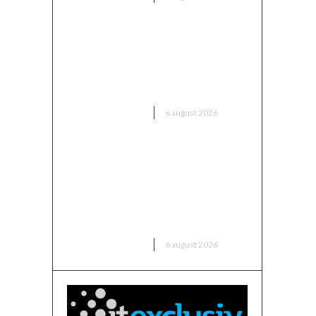
re
Mario Camora, după
dezamăgirea trăită de CFR: „Să
înceapă de la copii și juniori!
Aceștia nu le iau banii părinților”
DIVERSE NOUTATI
6 august 2026
România intră în cursa pentru
energia eoliană offshore:
Executivul sugerează șase zone
maritime cu o capacitate de
peste 11 GW
DIVERSE NOUTATI
6 august 2026