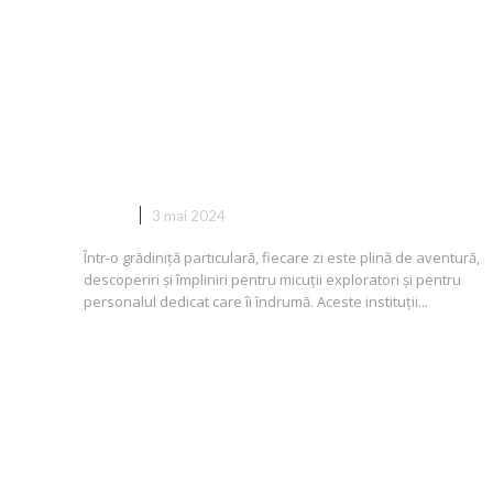
O Zi în Viața unei Grădinițe
Private: Explorând Magia Învăță
Preșcolare
COPII
3 mai 2024
Într-o grădiniță particulară, fiecare zi este plină de aventură,
descoperiri și împliniri pentru micuții exploratori și pentru
personalul dedicat care îi îndrumă. Aceste instituții...