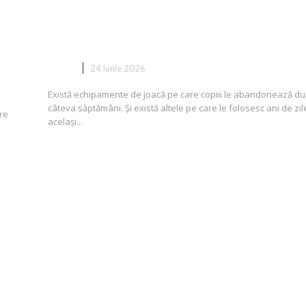
 —
Balansoarul pentru copii — mai
mult decât o jucărie de grădină
COPII
24 iunie 2026
Există echipamente de joacă pe care copiii le abandonează d
câteva săptămâni. Și există altele pe care le folosesc ani de zil
re
același...