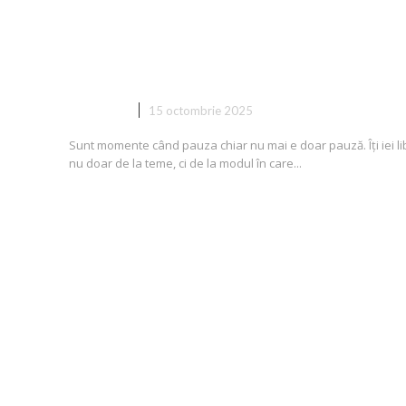
De la teme la misiuni de viață! A
arată o vacanță EPICĂ
CADOURI
15 octombrie 2025
Sunt momente când pauza chiar nu mai e doar pauză. Îți iei li
nu doar de la teme, ci de la modul în care...