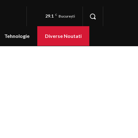
29.1
C
București
Tehnologie
Diverse Noutati
Animale de companie
Travel