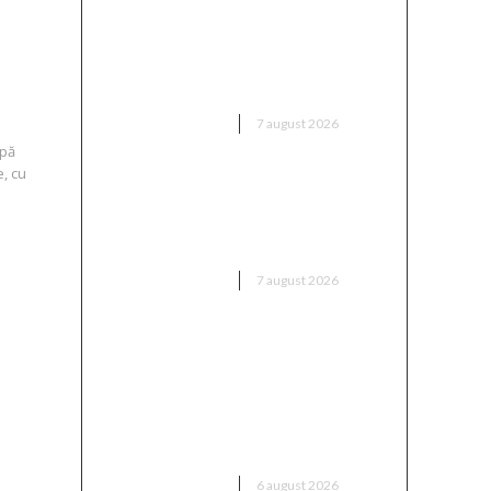
Bărbatul care a „creionat” o
declarație de dragoste pe o
piatră de pe Transfăgărășan a
fost găsit…
DIVERSE NOUTATI
7 august 2026
upă
e, cu
Trump reînvie abolirea
cetățeniei prin naștere în SUA:
A parafat noi ordine executive
DIVERSE NOUTATI
7 august 2026
Folha, OUT de la CFR Cluj după
înfrângerea cu Tromsø! ”Îi voi
da afară pe toți!”. DOUĂ nume
”concurează” pentru funcția de
antrenor
DIVERSE NOUTATI
6 august 2026