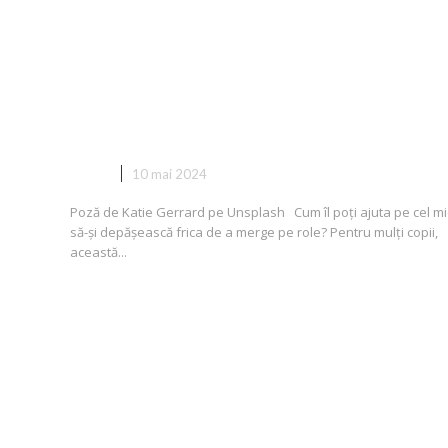
 în
Copilului tău îi este frică să
meargă pe role? Iată care poate f
cauza și cum îl poți ajuta
COPII
10 mai 2024
Poză de Katie Gerrard pe Unsplash Cum îl poți ajuta pe cel mi
să-și depășească frica de a merge pe role? Pentru mulți copii,
această...