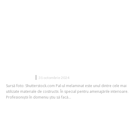
Descoperă la ce se folosește palul
melaminat și ce proprietăți are!
CONSTRUCTII
31 octombrie 2024
Sursă foto: Shutterstock.com Pal-ul melaminat este unul dintre cele mai
utilizate materiale de costructii. În special pentru amenajările interioare.
Profesioniștii în domeniu știu să facă...