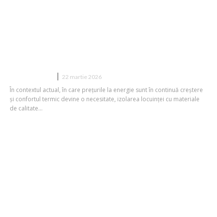
Vata minerală caserată Sto: soluția
modernă și fiabilă de termoizolație
CONSTRUCTII
22 martie 2026
În contextul actual, în care preţurile la energie sunt în continuă creștere
și confortul termic devine o necesitate, izolarea locuinței cu materiale
de calitate...