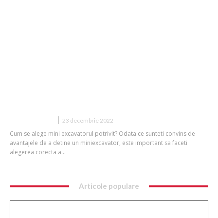
Ce mini-excavator sa alegeti?
CONSTRUCTII
23 decembrie 2022
Cum se alege mini excavatorul potrivit? Odata ce sunteti convins de
avantajele de a detine un miniexcavator, este important sa faceti
alegerea corecta a...
Articole populare
Nu s-au dat bătuți! » Ce s-a întâmplat pe teren,