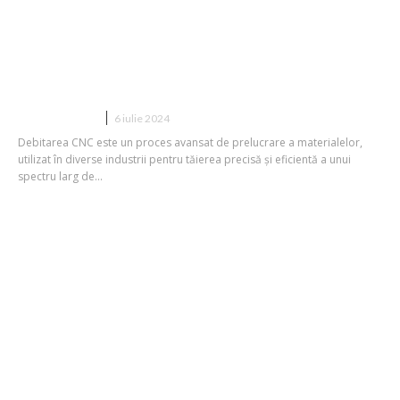
Cum se face debitarea CNC?
CONSTRUCTII
6 iulie 2024
Debitarea CNC este un proces avansat de prelucrare a materialelor,
utilizat în diverse industrii pentru tăierea precisă și eficientă a unui
spectru larg de...