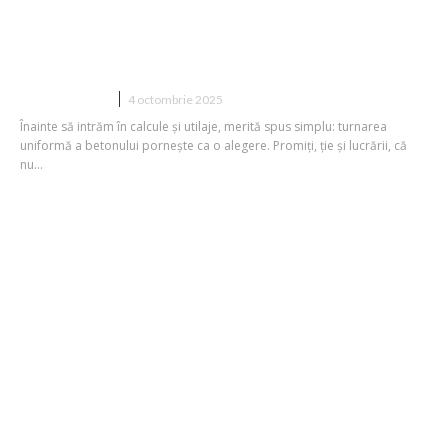
Cum se asigură o turnare uniformă a
betonului?
CONSTRUCTII
4 octombrie 2025
Înainte să intrăm în calcule și utilaje, merită spus simplu: turnarea
uniformă a betonului pornește ca o alegere. Promiți, ție și lucrării, că
nu...