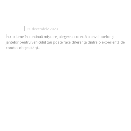
Explorând Universul Anvelopelor și
Jantelor – Ghidul Tău pentru O
Alegere Informată
AFACERI
20 decembrie 2023
Într-o lume în continuă mișcare, alegerea corectă a anvelopelor și
jantelor pentru vehiculul tău poate face diferența dintre o experiență de
condus obișnuită și...