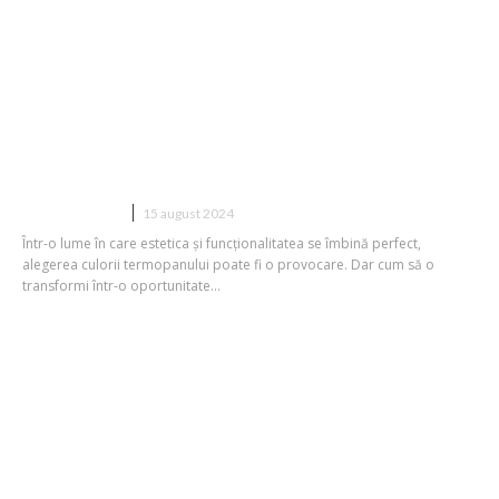
Cum să combini culoarea termopanului
cu stilul arhitectural al casei tale
CONSTRUCTII
15 august 2024
Într-o lume în care estetica și funcționalitatea se îmbină perfect,
alegerea culorii termopanului poate fi o provocare. Dar cum să o
transformi într-o oportunitate...