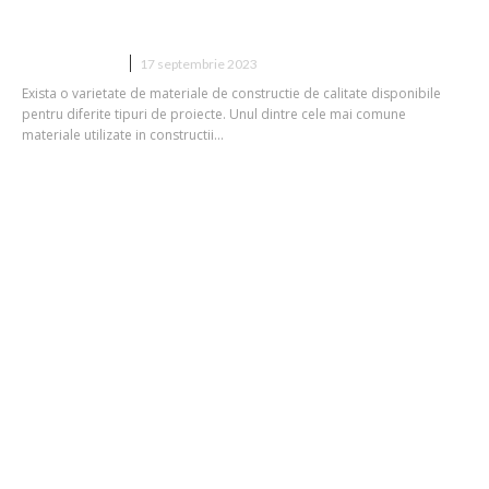
calitate pentru diferite proiecte
CONSTRUCTII
17 septembrie 2023
Exista o varietate de materiale de constructie de calitate disponibile
pentru diferite tipuri de proiecte. Unul dintre cele mai comune
materiale utilizate in constructii...
Păstrează Strălucirea: Sfaturi
Esențiale pentru Întreținerea