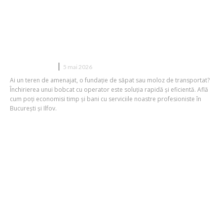
Cum rezolvi rapid săpăturile cu
închiriere bobcat în București
CONSTRUCTII
5 mai 2026
Ai un teren de amenajat, o fundație de săpat sau moloz de transportat?
Închirierea unui bobcat cu operator este soluția rapidă și eficientă. Află
cum poți economisi timp și bani cu serviciile noastre profesioniste în
București și Ilfov.