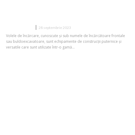
Când Ai Nevoie să Cumperi Propria
Volă de Încărcare: Semne și
Considerații
CONSTRUCTII
28 septembrie 2023
Volele de încărcare, cunoscute și sub numele de încărcătoare frontale
sau buldoexcavatoare, sunt echipamente de construcții puternice și
versatile care sunt utilizate într-o gamă...
Tipuri de materiale de constructie de