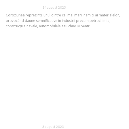
CASA SI GRADINA
14 august 2023
Coroziunea reprezintă unul dintre cei mai mari inamici ai materialelor,
provocând daune semnificative în industrii precum petrochimia,
construcțiile navale, automobilele sau chiar și pentru...
Îți dorești o locuință nonconformistă? 3
tipuri de terase din care să alegi
CASA SI GRADINA
3 august 2023