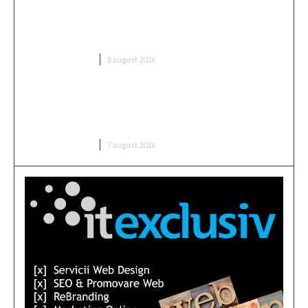
Dunărea păstrează nivelul de la Cernavodă din 3
august; în Ungaria, fluxul a crescut cu 6 centimetri
în ultimele 3 zile la Paks.
DIVERSE NOUTATI
8 august 2026
Nicușor Dan, în urma deciziei Moody’s: „Ratingul
României a fost păstrat grație contribuțiilor
instituțiilor, populației și sectorului de afaceri”
DIVERSE NOUTATI
7 august 2026