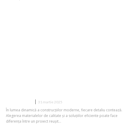
Oțel beton fasonat de la Top Steel
Center
CONSTRUCTII
31 martie 2025
În lumea dinamică a construcțiilor moderne, fiecare detaliu contează.
Alegerea materialelor de calitate și a soluțiilor eficiente poate face
diferența între un proiect reușit...