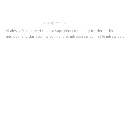
Suprafețelor Acoperite cu
Microciment
CASA SI GRADINA
18 august 2023
Ai ales să îți decorezi casa cu suprafețe continue și moderne din
microciment, dar acum te confrunți cu întrebarea: cum să le întreții ca...
Iată cum să protejezi metalele de
coroziune