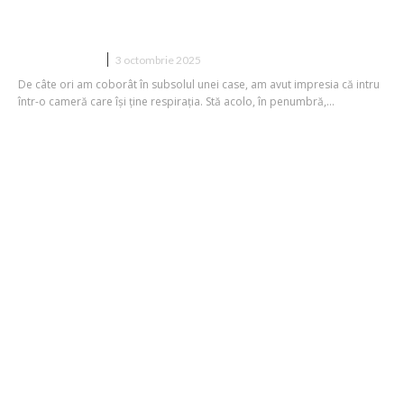
Este vata bazaltică potrivită pentru
izolația subsolurilor?
CONSTRUCTII
3 octombrie 2025
De câte ori am coborât în subsolul unei case, am avut impresia că intru
într-o cameră care își ține respirația. Stă acolo, în penumbră,...
Tot ce trebuie sa stii despre structura
metalica casa