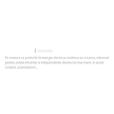
Care este rolul acumulatorului in
sistemul fotovoltaic si cum te ajuta in
contextul cresterii preturilor la
energie – variante disponibile pe
NeoVOLT
CASA SI GRADINA
4 mai 2026
Pe masura ce preturile la energie electrica continua sa creasca, interesul
pentru solutii eficiente si independente devine tot mai mare. In acest
context, acumulatorii...