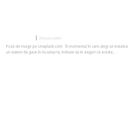
De ce este important ca țevile folosite
în instalațiile de gaze să fie rezistente
la coroziune și la presiune?
CONSTRUCTII
28 iunie 2024
Poză de rivage pe Unsplash.com În momentul în care alegi să instalezi
un sistem de gaze în locuința ta, trebuie să te asiguri că acesta...