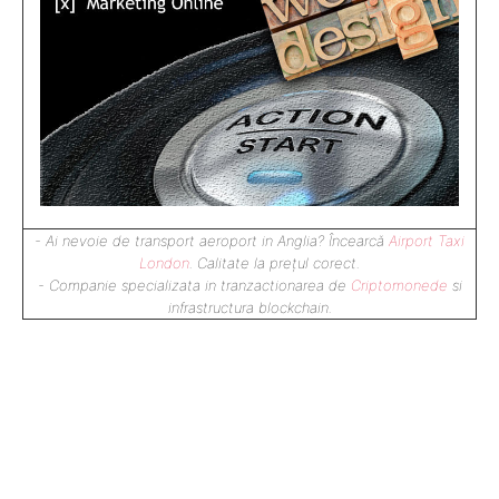
- Ai nevoie de transport aeroport in Anglia? Încearcă
Airport Taxi
London
. Calitate la prețul corect.
- Companie specializata in tranzactionarea de
Criptomonede
si
infrastructura blockchain.
Blogul nostru este dedicat pasionaților și
profesioniștilor din domeniul construcțiilor,
oferind informații utile și actualizate. Scriem
despre materiale, tehnologii moderne și etapele
esențiale din orice proiect. Găsești sfaturi
pentru construcții durabile, eficiente și sigure.