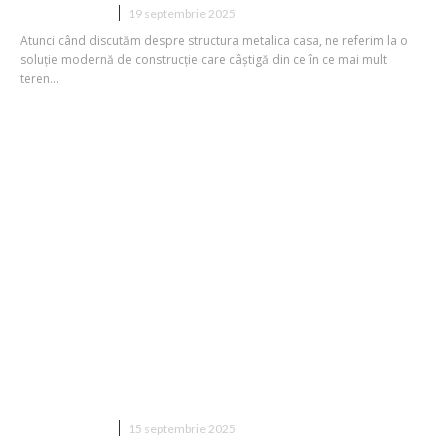
CONSTRUCTII
19 septembrie 2025
Atunci când discutăm despre structura metalica casa, ne referim la o
soluție modernă de construcție care câștigă din ce în ce mai mult
teren...
Cum să gestionezi situațiile de urgență
pe o nacelă închiriată?
CONSTRUCTII
15 septembrie 2025