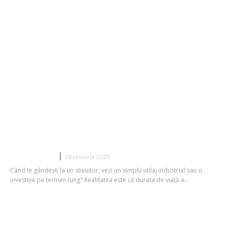
Care este durata de viață a unui
stivuitor și cum o poți prelungi?
CONSTRUCTII
28 ianuarie 2025
Când te gândești la un stivuitor, vezi un simplu utilaj industrial sau o
investiție pe termen lung? Realitatea este că durata de viață a...