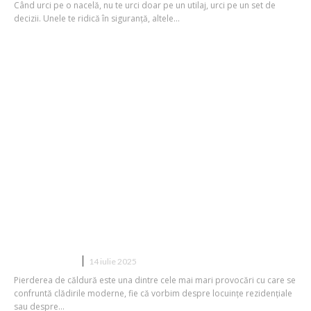
Când urci pe o nacelă, nu te urci doar pe un utilaj, urci pe un set de
decizii. Unele te ridică în siguranță, altele...
Cum pot panourile traforate din metal
să limiteze pierderile de căldură?
CONSTRUCTII
14 iulie 2025
Pierderea de căldură este una dintre cele mai mari provocări cu care se
confruntă clădirile moderne, fie că vorbim despre locuințe rezidențiale
sau despre...