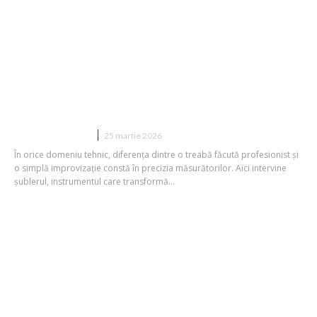
Despre șublere: cum să alegi
instrumentul perfect pentru
măsurători de precizie
CASA SI GRADINA
25 martie 2026
În orice domeniu tehnic, diferența dintre o treabă făcută profesionist și
o simplă improvizație constă în precizia măsurătorilor. Aici intervine
șublerul, instrumentul care transformă...