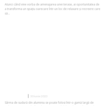
Atunci când vine vorba de amenajarea unei terase, ai oportunitatea de
a transforma un spațiu oarecare într-un loc de relaxare și recreere care
să...
Sarma sudura aluminiu: Cum să o alegi
pe cea mai potrivită
CONSTRUCTII
30 iunie 2023
Sârma de sudură din aluminiu se poate folosi într-o gamă largă de