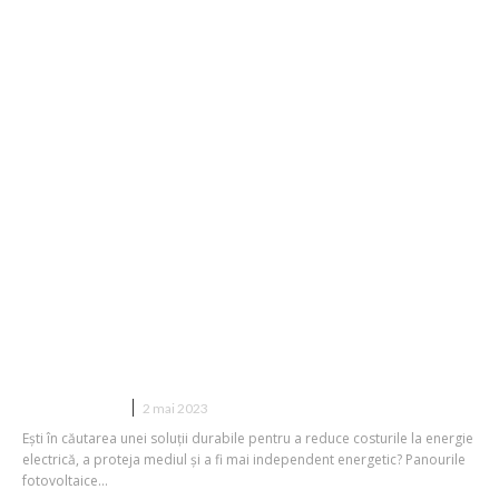
Panourile fotovoltaice – o opțiune
viabilă pentru energia curată și
durabilă
CONSTRUCTII
2 mai 2023
Ești în căutarea unei soluții durabile pentru a reduce costurile la energie
electrică, a proteja mediul și a fi mai independent energetic? Panourile
fotovoltaice...