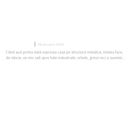
Ce este o casă pe structură metalică și
cum funcționează acest sistem
constructiv?
CONSTRUCTII
18 ianuarie 2026
Când auzi prima dată expresia casă pe structură metalică, mintea face,
de obicei, un mic salt spre hale industriale, schele, grinzi reci și sunetul...