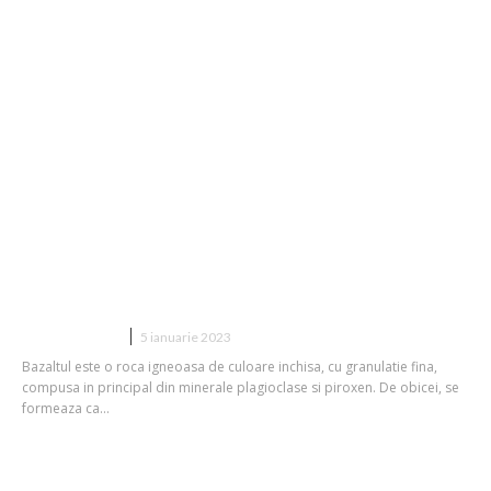
Ce este bazaltul?
CONSTRUCTII
5 ianuarie 2023
Bazaltul este o roca igneoasa de culoare inchisa, cu granulatie fina,
compusa in principal din minerale plagioclase si piroxen. De obicei, se
formeaza ca...