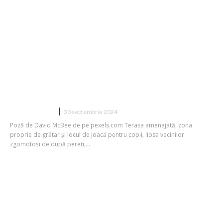
7 aspecte de luat în considerare atunci
când alegi terenul
CONSTRUCTII
30 septembrie 2024
Poză de David McBee de pe pexels.com Terasa amenajată, zona
proprie de grătar și locul de joacă pentru copii, lipsa vecinilor
zgomotoși de după pereți,...