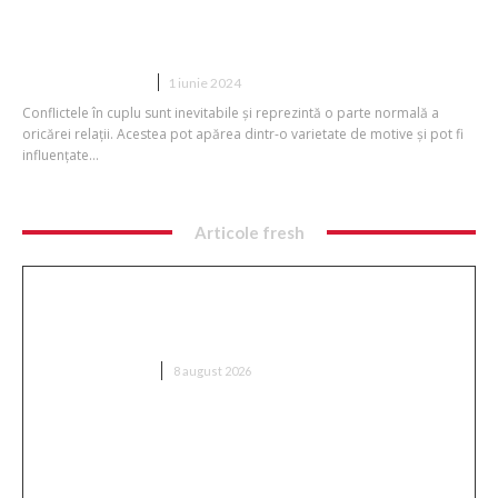
De ce apar conflictele în cuplu?
DIVERSE NOUTATI
1 iunie 2024
Conflictele în cuplu sunt inevitabile și reprezintă o parte normală a
oricărei relații. Acestea pot apărea dintr-o varietate de motive și pot fi
influențate...
Articole fresh
CFR Cluj a încheiat un contract cu Marius Șumudică
» Comentariile lui Varga și toate informațiile
despre acord
DIVERSE NOUTATI
8 august 2026
Radu Miruță: „Am identificat soluția ideală pentru
neutralizarea dronelor rusești. Are o eficiență
asigurată”