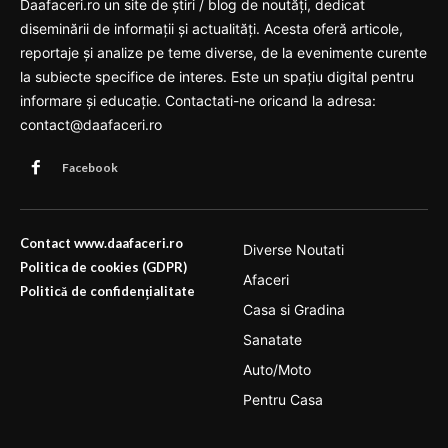
Daafaceri.ro un site de știri / blog de noutăți, dedicat
diseminării de informații și actualități. Acesta oferă articole,
reportaje și analize pe teme diverse, de la evenimente curente
la subiecte specifice de interes. Este un spațiu digital pentru
informare și educație. Contactati-ne oricand la adresa:
contact@daafaceri.ro
Facebook
Contact www.daafaceri.ro
Diverse Noutati
Politica de cookies (GDPR)
Afaceri
Politică de confidențialitate
Casa si Gradina
Sanatate
Auto/Moto
Pentru Casa