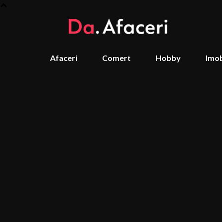
Afaceri
Comert
Hobby
Imob