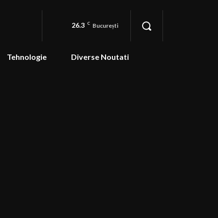
26.3
C
București
Tehnologie
Diverse Noutati