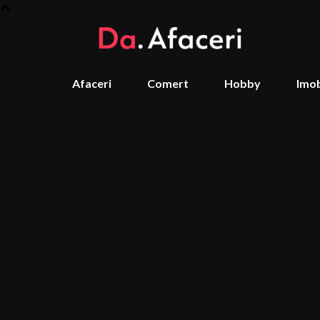
Afaceri
Comert
Hobby
Imob