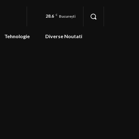
28.6
C
București
Tehnologie
Diverse Noutati