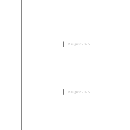
CFR Cluj a încheiat un contract
cu Marius Șumudică »
Comentariile lui Varga și toate
informațiile despre acord
DIVERSE NOUTATI
8 august 2026
Radu Miruță: „Am identificat
soluția ideală pentru
neutralizarea dronelor rusești.
Are o eficiență asigurată”
DIVERSE NOUTATI
8 august 2026
40% din cererea pentru
proiecte casă Wolf Construct
în 2026 este pentru case