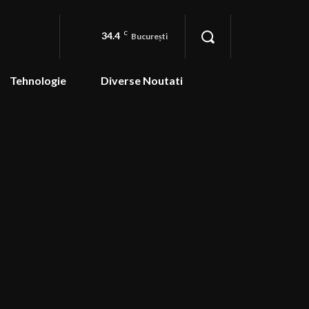
34.4
C
București
Tehnologie
Diverse Noutati