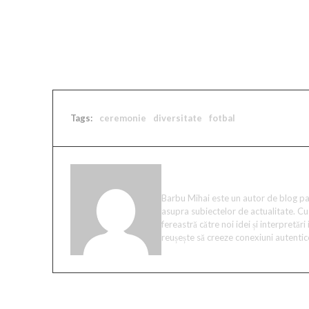
Sursa articol / foto: https://news.google.com/h
Tags:
ceremonie
diversitate
fotbal
Mihai Barbu
Barbu Mihai este un autor de blog pas
asupra subiectelor de actualitate. Cu 
fereastră către noi idei și interpretăr
reușește să creeze conexiuni autentice