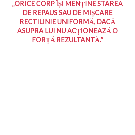
„ORICE CORP ÎȘI MENȚINE STAREA
DE REPAUS SAU DE MIȘCARE
RECTILINIE UNIFORMĂ, DACĂ
ASUPRA LUI NU ACȚIONEAZĂ O
FORȚĂ REZULTANTĂ.”
Această lege descrie un principiu esențial al naturii:
obiectele nu își schimbă starea fără un motiv.
Așadar, dacă un corp se mișcă, nu are nevoie de o forță ca
să continue. Are nevoie de o forță doar ca să își schimbe
viteza sau direcția.
De ce este importantă inerția?
Inerția explică multe fenomene din viața de zi cu zi. Ea este