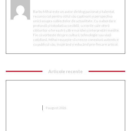
Mihai Barbu
Barbu Mihai este un autor de blog pasionat și talentat,
recunoscut pentru stilul său captivant și perspectiva
unică asupra subiectelor de actualitate. Cu o abordare
profundă și totodată accesibilă, scrierile sale oferă
cititorilor o fereastră către noi idei și interpretări inedite.
Fie că vorbește despre cultură, tehnologie sau viață
cotidiană, Mihai reușește să creeze conexiuni autentice
cu publicul său, inspirând și educând prin fiecare articol.
Articole recente
Ambulanță aglomerată cu topoare într-o comună
din Cluj, după ce un videoclip pe TikTok a afirmat că
„sustrage…
DIVERSE NOUTATI
9 august 2026
Nu s-au dat bătuți! » Ce s-a întâmplat pe teren,
imediat după Dinamo – FC Voluntari 4-0