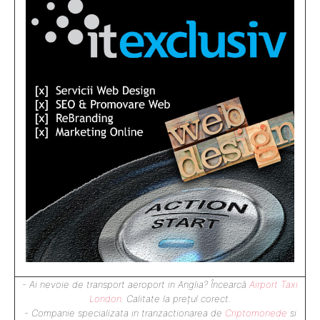
- Ai nevoie de transport aeroport in Anglia? Încearcă
Airport Taxi
London
. Calitate la prețul corect.
- Companie specializata in tranzactionarea de
Criptomonede
si