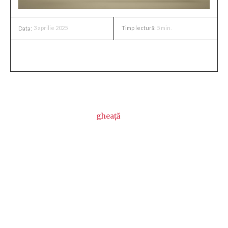
3 aprilie 2025
Timp lectură:
5
min.
Data:
Inerția este un concept fundamental în fizică. O întâlnim
zilnic, chiar dacă nu ne dăm seama. De la frânarea unei
mașini, la alunecarea pe
gheață
, totul implică inerție.
Dar ce este exact forța inerției? Unde apare ea și cum o
putem înțelege mai bine?
În acest articol explicăm pe înțelesul tuturor ce înseamnă
forța inerției, unde apare și de ce este importantă.