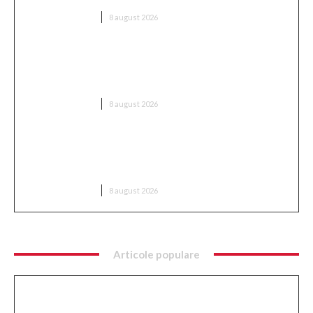
DIVERSE NOUTATI
8 august 2026
CFR Cluj a încheiat un contract cu Marius Șumudică
» Comentariile lui Varga și toate informațiile
despre acord
DIVERSE NOUTATI
8 august 2026
Radu Miruță: „Am identificat soluția ideală pentru
neutralizarea dronelor rusești. Are o eficiență
asigurată”
DIVERSE NOUTATI
8 august 2026
Articole populare
Ce implică optimizarea SEO și cum se
implementează?