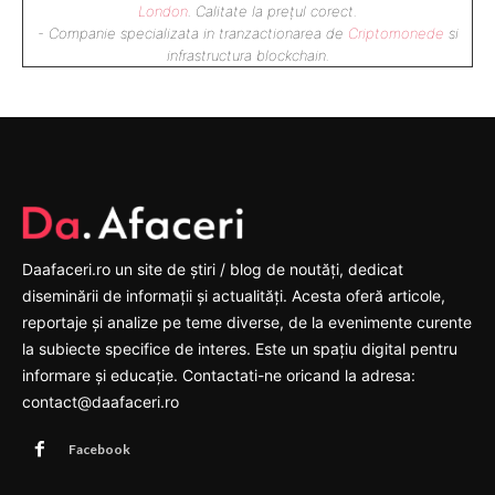
London
. Calitate la prețul corect.
- Companie specializata in tranzactionarea de
Criptomonede
si
infrastructura blockchain.
Daafaceri.ro un site de știri / blog de noutăți, dedicat
diseminării de informații și actualități. Acesta oferă articole,
reportaje și analize pe teme diverse, de la evenimente curente
la subiecte specifice de interes. Este un spațiu digital pentru
informare și educație. Contactati-ne oricand la adresa:
contact@daafaceri.ro
Facebook