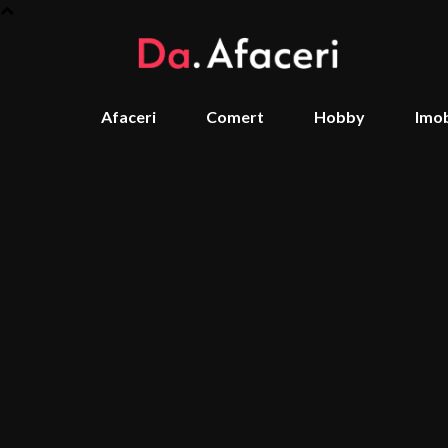
Afaceri
Comert
Hobby
Imob