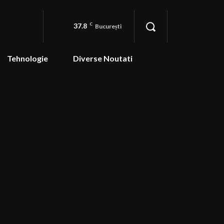
37.8
C
București
Tehnologie
Diverse Noutati