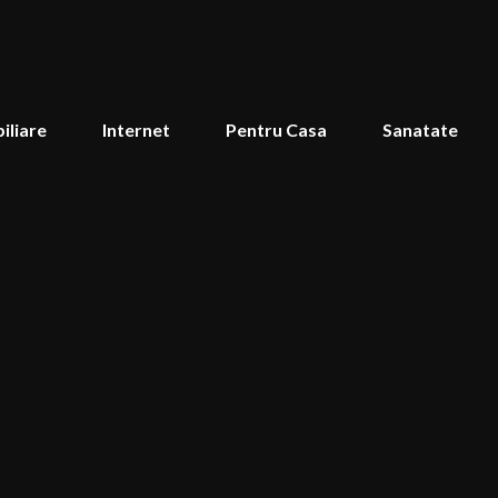
iliare
Internet
Pentru Casa
Sanatate