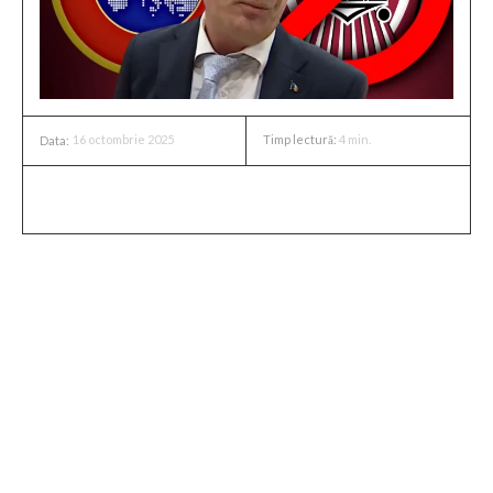
16 octombrie 2025
Timp lectură:
4
min.
Data:
Motivul excluderii CFR Cluj
Excluderea echipei CFR Cluj din competițiile europene a
fost cauzată de mai mulți factori care au dus la pierderea
poziției în clasament. Primar, rezultatele echipei în
meciurile din grupe nu s-au ridicat la nivelul așteptărilor,
acumulând un număr prea mic de puncte pentru a ajunge