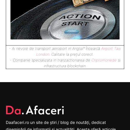
- Ai nevoie de transport aeroport in Anglia? Încearcă
Airport Taxi
London
. Calitate la prețul corect.
- Companie specializata in tranzactionarea de
Criptomonede
si
infrastructura blockchain.
Daafaceri.ro un site de știri / blog de noutăți, dedicat
diseminării de informații și actualități. Acesta oferă articole,