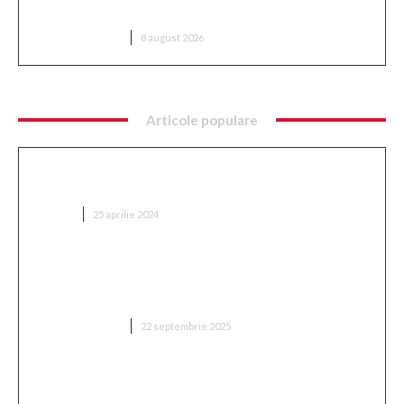
asigurată”
DIVERSE NOUTATI
8 august 2026
Articole populare
Ce implică optimizarea SEO și cum se
implementează?
AFACERI
25 aprilie 2024
„Adevărul despre retragerea lui Mitriță: ‘Sunt
conștient de cât suferă în acest moment, mă
așteptam să aleagă această variantă'”
DIVERSE NOUTATI
22 septembrie 2025
„Două milioane de euro! Proprietarul din Superliga
a fixat prețul antrenorului vizat de FCSB”