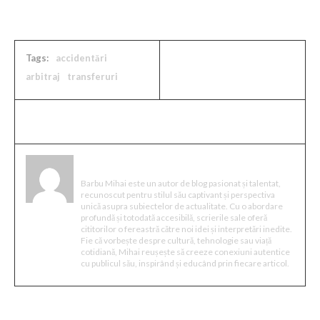
Tags:
accidentări
arbitraj
transferuri
Mihai Barbu
Barbu Mihai este un autor de blog pasionat și talentat,
recunoscut pentru stilul său captivant și perspectiva
unică asupra subiectelor de actualitate. Cu o abordare
profundă și totodată accesibilă, scrierile sale oferă
cititorilor o fereastră către noi idei și interpretări inedite.
Fie că vorbește despre cultură, tehnologie sau viață
cotidiană, Mihai reușește să creeze conexiuni autentice
cu publicul său, inspirând și educând prin fiecare articol.