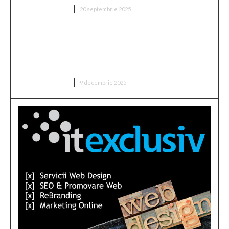
DIVERSE NOUTATI
20 septembrie 2025
Cristian Socol: Sustenabilitatea dezvoltării
economice a României în 2025. Doi factori de
tensiune care au influențat semnificativ
expansiunea economică
DIVERSE NOUTATI
9 decembrie 2025