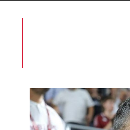
Costel Gâlcă a avut o
vehementă în timpul 
determinând reporte
scuze!