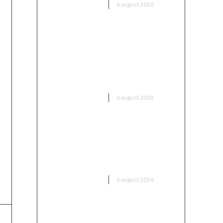
DIVERSE NOUTATI
6 august 2026
România intră în cursa pentru
energia eoliană offshore:
Executivul sugerează șase zone
maritime cu o capacitate de
peste 11 GW
DIVERSE NOUTATI
6 august 2026
Marian Voinea, businessmanul
reținut în cazul mitei din
sectorul armamentului, are
conexiuni cu ‘Ndrangheta
DIVERSE NOUTATI
6 august 2026
Infiltrare fără precedent în