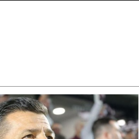
 reacție
interviului,
rul să ceară