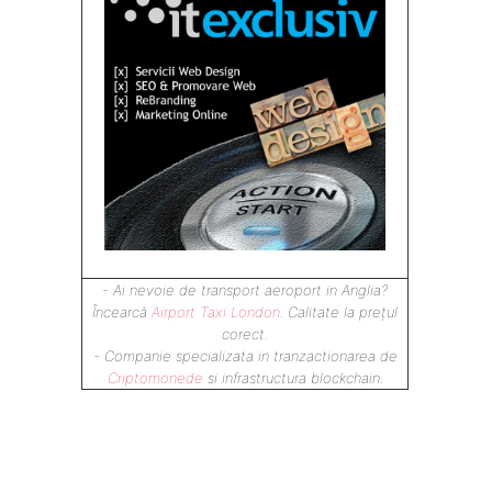
-și
nu
,
- Ai nevoie de transport aeroport in Anglia?
Încearcă
Airport Taxi London
. Calitate la prețul
corect.
- Companie specializata in tranzactionarea de
Criptomonede
si infrastructura blockchain.
i
,