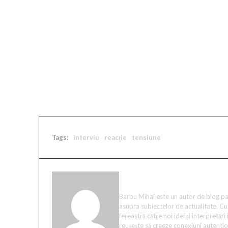
cât și despre abordarea reporterului. Acest episo
presă și personalitățile din lumea sportului, subl
reciproc într-un context atât de vizibil pentru pub
Sursa articol / foto: https://news.google.com/h
Tags:
interviu
reacție
tensiune
Mihai Barbu
Barbu Mihai este un autor de blog pas
asupra subiectelor de actualitate. Cu 
fereastră către noi idei și interpretăr
reușește să creeze conexiuni autentice