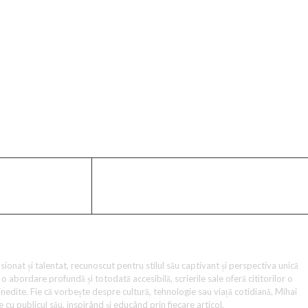
d a scos în evidență discuții mai ample despre relația dintr
iniind importanța unei comunicări eficiente și a respectului
licul larg.
ome?hl=ro&gl=RO&ceid=RO%3Aro
ionat și talentat, recunoscut pentru stilul său captivant și perspectiva unică
o abordare profundă și totodată accesibilă, scrierile sale oferă cititorilor o
i inedite. Fie că vorbește despre cultură, tehnologie sau viață cotidiană, Mihai
 cu publicul său, inspirând și educând prin fiecare articol.