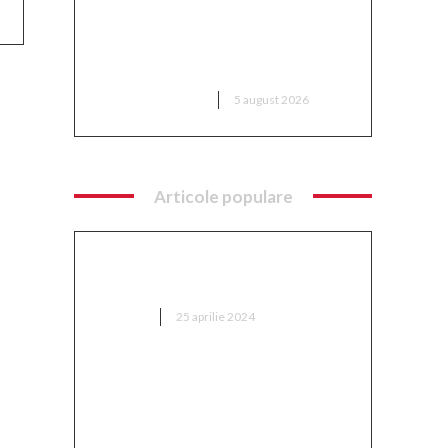
Europa: o dronă rusească
dotată cu explozibil Semtex a
intrat pe aeroportul din Leipzig,
Germania
DIVERSE NOUTATI
5 august 2026
Articole populare
 nu
Ce implică optimizarea SEO și
ră
cum se implementează?
AFACERI
25 aprilie 2024
„Adevărul despre retragerea
lui Mitriță: ‘Sunt conștient de
 o
cât suferă în acest moment, mă