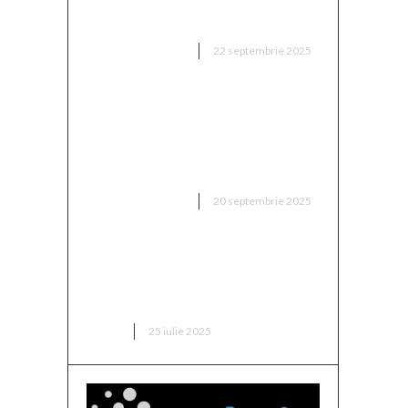
așteptam să aleagă această
variantă'”
are
DIVERSE NOUTATI
22 septembrie 2025
„Două milioane de euro!
,
Proprietarul din Superliga a
 una
fixat prețul antrenorului vizat
de FCSB”
DIVERSE NOUTATI
20 septembrie 2025
Buchetul de flori pentru o
lansare de carte: ce alegi
pentru un scriitor?
CARTI
25 iulie 2025