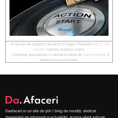
- Ai nevoie de transport aeroport in Anglia? Încearcă
Airport Taxi
London
. Calitate la prețul corect.
- Companie specializata in tranzactionarea de
Criptomonede
si
infrastructura blockchain.
Daafaceri.ro un site de știri / blog de noutăți, dedicat
diseminării de informații și actualități. Acesta oferă articole,