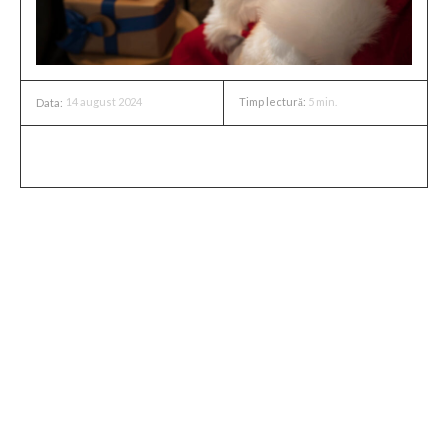
14 august 2024
Timp lectură:
5
min.
Data:
De-a lungul generațiilor, Moș Crăciun a devenit una dintre
cele mai îndrăgite figuri ale sărbătorilor de iarnă.
Îmbrăcat în roșu, cu barba sa albă și zâmbetul molipsitor, el
aduce bucurie și cadouri copiilor din întreaga lume. Cu
toate acestea, o întrebare care frământă mintea celor mici
și mari deopotrivă este: „Cum reușește Moș Crăciun să
intre în casele fără șemineu?”
Povestea tradițională și rolul șemineului