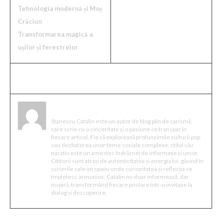
Tehnologia modernă și Moș
Crăciun
Transformarea magică a
ușilor și ferestrelor
Stanescu Catalin
Stanescu Catalin este un autor de blog plin de carismă,
care scrie cu o sinceritate și o pasiune ce transpar în
fiecare articol. Fie că explorează profunzimile culturii pop
sau dezbaterea unor teme sociale complexe, stilul său
narativ este un amestec îndrăzneț de informație și umor.
Cititorii sunt atrași de autenticitatea și energia lui, găsind în
scrierile sale un spațiu unde curiozitatea și reflecția se
împletesc armonios. Catalin nu doar informează, dar
inspiră, transformând fiecare postare într-o invitație la
dialog și descoperire.