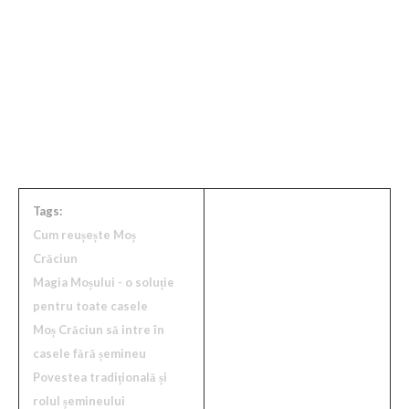
bucuria pe care el le aduce în sufletele tuturor. Aceasta este
adevărata putere a Crăciunului, și indiferent de
circumstanțe, Moș Crăciun va găsi întotdeauna o cale să
aducă daruri și zâmbete, fie că există sau nu un șemineu în
casă.
Tags:
Cum reușește Moș
Crăciun
Magia Moșului - o soluție
pentru toate casele
Moș Crăciun să intre în
casele fără șemineu
Povestea tradițională și
rolul șemineului