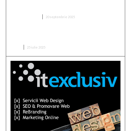
„Două milioane de euro! Proprietarul din Superliga
a fixat prețul antrenorului vizat de FCSB”
DIVERSE NOUTATI
20 septembrie 2025
Buchetul de flori pentru o lansare de carte: ce alegi
pentru un scriitor?
CARTI
25 iulie 2025