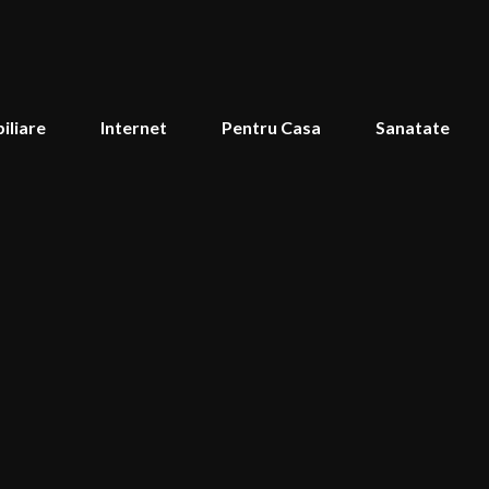
iliare
Internet
Pentru Casa
Sanatate