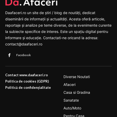
Daafaceri.ro un site de știri / blog de noutăți, dedicat
diseminării de informații și actualități. Acesta oferă articole,
reportaje și analize pe teme diverse, de la evenimente curente
la subiecte specifice de interes. Este un spațiu digital pentru
informare și educație. Contactati-ne oricand la adresa:
contact@daafaceri.ro
Facebook
Contact www.daafaceri.ro
Diverse Noutati
Politica de cookies (GDPR)
Afaceri
Politică de confidențialitate
Casa si Gradina
Sanatate
Auto/Moto
Pentru Casa