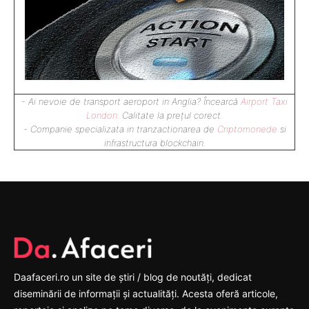
- Ai nevoie de transport aeroport in Anglia? Încearcă
Airport Taxi
London
. Calitate la prețul corect.
- Companie specializata in tranzactionarea de
Criptomonede
si
infrastructura blockchain.
Daafaceri.ro un site de știri / blog de noutăți, dedicat
diseminării de informații și actualități. Acesta oferă articole,