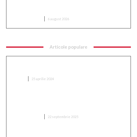
din sectorul armamentului, are conexiuni cu
‘Ndrangheta
DIVERSE NOUTATI
6 august 2026
Articole populare
Ce implică optimizarea SEO și cum se
implementează?
AFACERI
25 aprilie 2024
„Adevărul despre retragerea lui Mitriță: ‘Sunt
conștient de cât suferă în acest moment, mă
așteptam să aleagă această variantă'”
DIVERSE NOUTATI
22 septembrie 2025
„Două milioane de euro! Proprietarul din Superliga