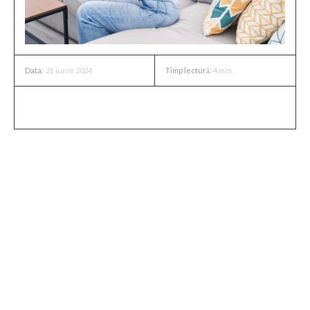
21 iunie 2024
Timp lectură:
4
min.
Data:
Durerile de spate pot fi o problemă persistentă și
deranjantă, afectându-ți atât viața personală, cât și
performanța profesională. Înainte de a apela la
medicamente, există câteva metode eficiente și naturale
care te pot ajuta să scapi de aceste dureri.
Iată câteva sfaturi practice și soluții pentru a-ți ameliora
durerile de spate fără a recurge la medicamente.