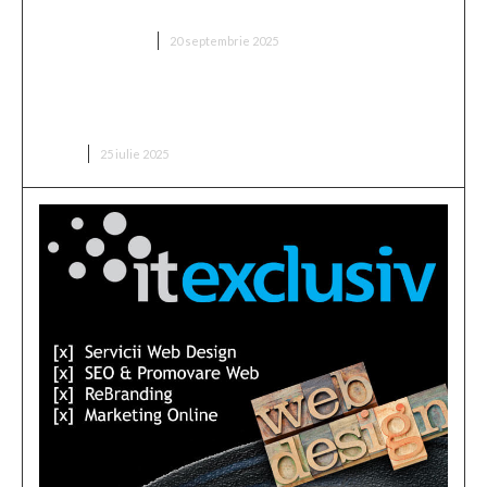
a fixat prețul antrenorului vizat de FCSB”
DIVERSE NOUTATI
20 septembrie 2025
Buchetul de flori pentru o lansare de carte: ce alegi
pentru un scriitor?
CARTI
25 iulie 2025