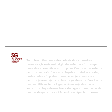
Tomulescu Geanina
Tomulescu Geanina este o adevărata alchimista al
cuvintelor, transformând gânduri efemere în mesaje
durabile ce rezistă trecerii timpului. Cu o pasiune ardente
pentru scris, ea își folosește blogul ca un atelier creativ,
unde ideile se împletesc cu experiențele personale
pentru a țese narațiuni captivante și relevante. Fie că scrie
despre călătorii, tehnologie, artă sau viața de zi cu zi,
autorul de blog este un observator ager al lumii, cu un stil
unic ce atrage cititorii și îi face să revină pentru mai mult!