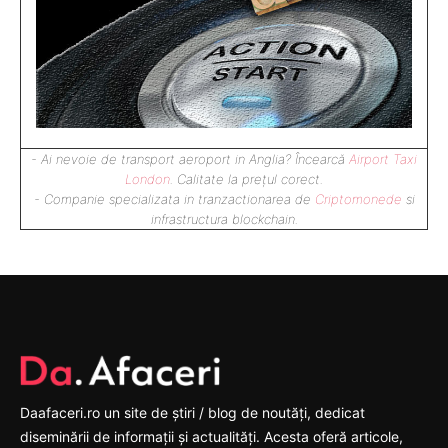
- Ai nevoie de transport aeroport in Anglia? Încearcă
Airport Taxi
London
. Calitate la prețul corect.
- Companie specializata in tranzactionarea de
Criptomonede
si
infrastructura blockchain.
Daafaceri.ro un site de știri / blog de noutăți, dedicat
diseminării de informații și actualități. Acesta oferă articole,