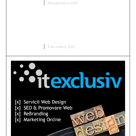
DIVERSE NOUTATI
20 septembrie 2025
Cristian Socol: Sustenabilitatea dezvoltării
economice a României în 2025. Doi factori de
tensiune care au influențat semnificativ
expansiunea economică
DIVERSE NOUTATI
9 decembrie 2025