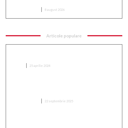
parter
DIVERSE NOUTATI
8 august 2026
Articole populare
Ce implică optimizarea SEO și cum se
implementează?
AFACERI
25 aprilie 2024
„Adevărul despre retragerea lui Mitriță: ‘Sunt
conștient de cât suferă în acest moment, mă
așteptam să aleagă această variantă'”
DIVERSE NOUTATI
22 septembrie 2025
„Două milioane de euro! Proprietarul din Superliga
a fixat prețul antrenorului vizat de FCSB”