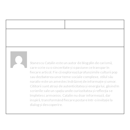
Stanescu Catalin
Stanescu Catalin este un autor de blog plin de carismă,
care scrie cu o sinceritate și o pasiune ce transpar în
fiecare articol. Fie că explorează profunzimile culturii pop
sau dezbaterea unor teme sociale complexe, stilul său
narativ este un amestec îndrăzneț de informație și umor.
Cititorii sunt atrași de autenticitatea și energia lui, găsind în
scrierile sale un spațiu unde curiozitatea și reflecția se
împletesc armonios. Catalin nu doar informează, dar
inspiră, transformând fiecare postare într-o invitație la
dialog și descoperire.