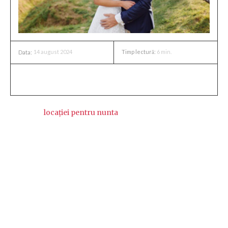
14 august 2024
Timp lectură:
6
min.
Data:
Alegerea
locației pentru nunta
ta este, fără îndoială, una
dintre cele mai importante decizii pe care le vei lua în
planificarea acestui eveniment special. Locația nu este
doar fundalul pentru „Da”-ul tău hotărât, ci și locul în care
vei crea amintiri prețioase alături de cei dragi. Fiecare
detaliu al nunții tale, de la tema și decor, până la atmosferă
și experiența invitaților, este influențat de acest aspect
esențial. În acest ghid, îți oferim pașii de bază care te vor
ajuta să găsești locația perfectă pentru nunta visurilor tale.