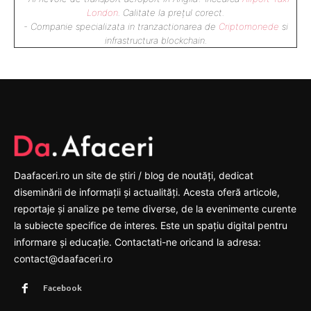
London
. Calitate la prețul corect.
- Companie specializata in tranzactionarea de
Criptomonede
si
infrastructura blockchain.
Daafaceri.ro un site de știri / blog de noutăți, dedicat
diseminării de informații și actualități. Acesta oferă articole,
reportaje și analize pe teme diverse, de la evenimente curente
la subiecte specifice de interes. Este un spațiu digital pentru
informare și educație. Contactati-ne oricand la adresa:
contact@daafaceri.ro
Facebook