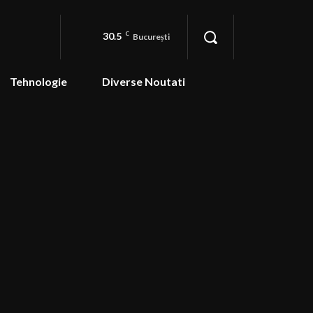
30.5
C
București
Tehnologie
Diverse Noutati