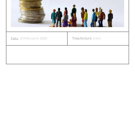
23 februarie 2026
Timp lectură:
6
min.
Data:
Regiunile cele mai bogate din
Europa
Europa adăpostește unele dintre cele mai înstărite regiuni
de pe glob, datorită unei combinații de aspecte economice,
istorice și geografice. Dintre acestea, se evidențiază