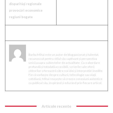
disparități regionale
provocări economice
regiuni bogate
Mihai Barbu
Barbu Mihai este un autor de blog pasionat și talentat,
recunoscut pentru stilul său captivant și perspectiva
unică asupra subiectelor de actualitate. Cu o abordare
profundă și totodată accesibilă, scrierile sale oferă
cititorilor o fereastră către noi idei și interpretări inedite.
Fie că vorbește despre cultură, tehnologie sau viață
cotidiană, Mihai reușește să creeze conexiuni autentice
cu publicul său, inspirând și educând prin fiecare articol.
Articole recente