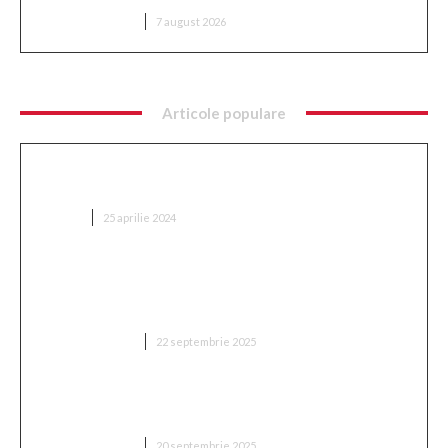
DIVERSE NOUTATI
7 august 2026
Articole populare
Ce implică optimizarea SEO și cum se
implementează?
AFACERI
25 aprilie 2024
„Adevărul despre retragerea lui Mitriță: ‘Sunt
conștient de cât suferă în acest moment, mă
așteptam să aleagă această variantă'”
DIVERSE NOUTATI
22 septembrie 2025
„Două milioane de euro! Proprietarul din Superliga
a fixat prețul antrenorului vizat de FCSB”
DIVERSE NOUTATI
20 septembrie 2025