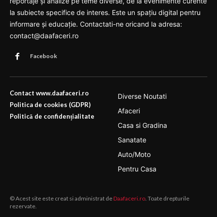
reportaje și analize pe teme diverse, de la evenimente curente
la subiecte specifice de interes. Este un spațiu digital pentru
informare și educație. Contactati-ne oricand la adresa:
contact@daafaceri.ro
Facebook
Contact www.daafaceri.ro
Diverse Noutati
Politica de cookies (GDPR)
Afaceri
Politică de confidențialitate
Casa si Gradina
Sanatate
Auto/Moto
Pentru Casa
© Acest site este creat si administrat de
Daafaceri.ro
. Toate drepturile
rezervate.