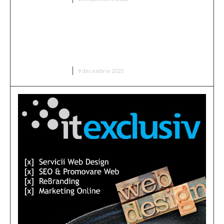
Cristian Socol: Sustenabilitatea dezvoltării
economice a României în 2025. Doi factori de
tensiune care au influențat semnificativ
expansiunea economică
DIVERSE NOUTATI
9 decembrie 2025