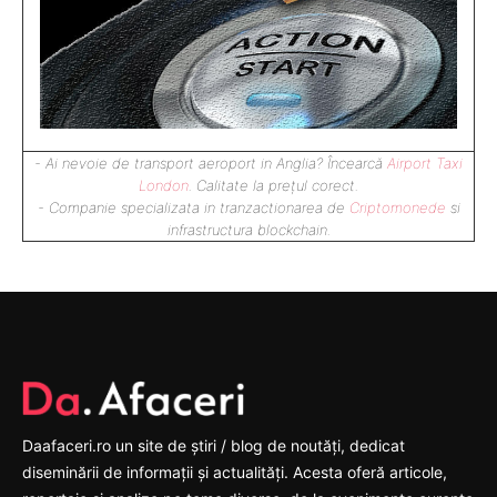
- Ai nevoie de transport aeroport in Anglia? Încearcă
Airport Taxi
London
. Calitate la prețul corect.
- Companie specializata in tranzactionarea de
Criptomonede
si
infrastructura blockchain.
Daafaceri.ro un site de știri / blog de noutăți, dedicat
diseminării de informații și actualități. Acesta oferă articole,