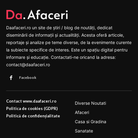
Daafaceri.ro un site de știri / blog de noutăți, dedicat
diseminării de informații și actualități. Acesta oferă articole,
reportaje și analize pe teme diverse, de la evenimente curente
la subiecte specifice de interes. Este un spațiu digital pentru
informare și educație. Contactati-ne oricand la adresa:
contact@daafaceri.ro
Facebook
Contact www.daafaceri.ro
Diverse Noutati
Politica de cookies (GDPR)
Afaceri
Politică de confidențialitate
Casa si Gradina
Sanatate