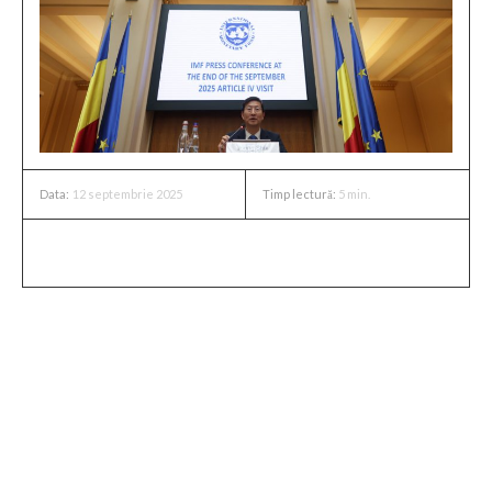
12 septembrie 2025
Timp lectură:
5
min.
Data:
Prognozele FMI pentru economia
din România
Fondul Monetar Internațional (FMI) a publicat recent