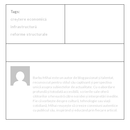
Tags:
creștere economică
infrastructură
reforme structurale
Mihai Barbu
Barbu Mihai este un autor de blog pasionat și talentat,
recunoscut pentru stilul său captivant și perspectiva
unică asupra subiectelor de actualitate. Cu o abordare
profundă și totodată accesibilă, scrierile sale oferă
cititorilor o fereastră către noi idei și interpretări inedite.
Fie că vorbește despre cultură, tehnologie sau viață
cotidiană, Mihai reușește să creeze conexiuni autentice
cu publicul său, inspirând și educând prin fiecare articol.