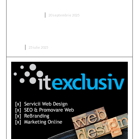
a fixat prețul antrenorului vizat de FCSB”
DIVERSE NOUTATI
20 septembrie 2025
Buchetul de flori pentru o lansare de carte: ce alegi
pentru un scriitor?
CARTI
25 iulie 2025