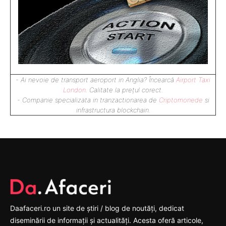
- Ai nevoie de transport aeroport in Anglia? Încearcă
Airport Taxi
London
. Calitate la prețul corect.
- Companie specializata in tranzactionarea de
Criptomonede
si
infrastructura blockchain.
Daafaceri.ro un site de știri / blog de noutăți, dedicat
diseminării de informații și actualități. Acesta oferă articole,