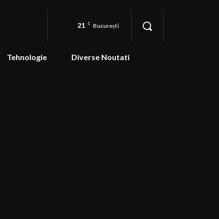
21
C
București
Tehnologie
Diverse Noutati