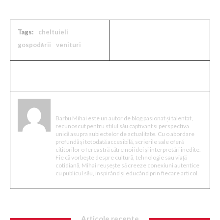
Tags:
cheltuieli
gospodării
venituri
Mihai Barbu
Barbu Mihai este un autor de blog pasionat și talentat,
recunoscut pentru stilul său captivant și perspectiva
unică asupra subiectelor de actualitate. Cu o abordare
profundă și totodată accesibilă, scrierile sale oferă
cititorilor o fereastră către noi idei și interpretări inedite.
Fie că vorbește despre cultură, tehnologie sau viață
cotidiană, Mihai reușește să creeze conexiuni autentice
cu publicul său, inspirând și educând prin fiecare articol.
Articole recente