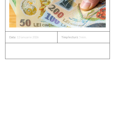
12 ianuarie 2026
Timp lectură:
5
min.
Data:
Veniturile gospodăriei în T3 2025
În trimestrul al treilea din anul 2025, o gospodărie medie
din România a raportat venituri totale de 9.420 lei. Aceste
venituri au fost generate din surse variate, incluzând
salarii, pensii, alocații și alte tipuri de venituri secundare.