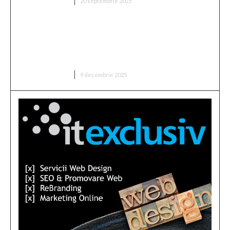
DIVERSE NOUTATI
20 septembrie 2025
Cristian Socol: Sustenabilitatea dezvoltării
economice a României în 2025. Doi factori de
tensiune care au influențat semnificativ
expansiunea economică
DIVERSE NOUTATI
9 decembrie 2025