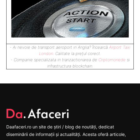
- Ai nevoie de transport aeroport in Anglia? Încearcă
Airport Taxi
London
. Calitate la prețul corect.
- Companie specializata in tranzactionarea de
Criptomonede
si
infrastructura blockchain.
Daafaceri.ro un site de știri / blog de noutăți, dedicat
diseminării de informații și actualități. Acesta oferă articole,