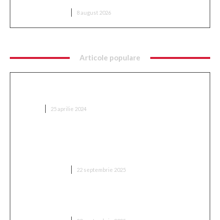
DIVERSE NOUTATI
8 august 2026
Articole populare
Ce implică optimizarea SEO și cum se
implementează?
AFACERI
25 aprilie 2024
„Adevărul despre retragerea lui Mitriță: ‘Sunt
conștient de cât suferă în acest moment, mă
așteptam să aleagă această variantă'”
DIVERSE NOUTATI
22 septembrie 2025
„Două milioane de euro! Proprietarul din Superliga
a fixat prețul antrenorului vizat de FCSB”