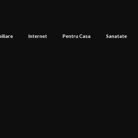
iliare
Internet
Pentru Casa
Sanatate