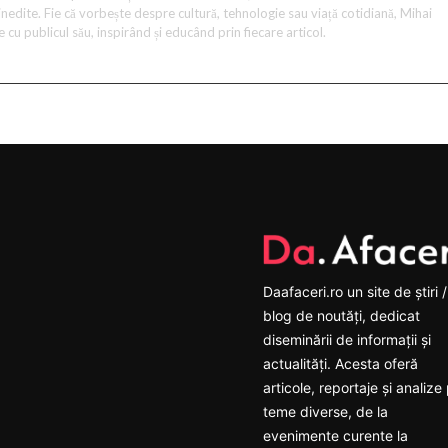
i inedite. Fie că vorbește despre cultură, tehnologie sau viață cotidiană, Mihai
 cu publicul său, inspirând și educând prin fiecare articol.
Daafaceri.ro un site de știri /
blog de noutăți, dedicat
diseminării de informații și
actualități. Acesta oferă
articole, reportaje și analize
teme diverse, de la
evenimente curente la