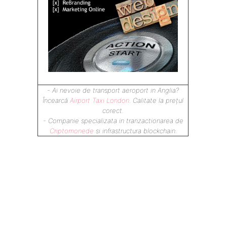
- Ai nevoie de transport aeroport in Anglia?
n
Încearcă
Airport Taxi London
. Calitate la prețul
corect.
- Companie specializata in tranzactionarea de
Criptomonede
si infrastructura blockchain.
 de
ă.