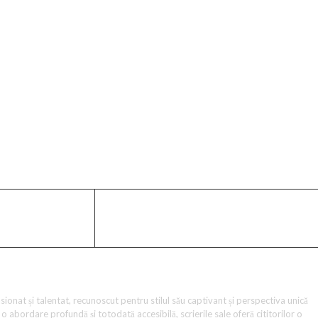
anilor, care au avut ocazia să asiste la un spectacol sportiv
Duelul dintre cele două jucătoare a fost o dovadă a diversității
jucători să aspire la realizări similare. Roland Garros rămân
te memorabile și să evidențieze noi talente în lumea
ome?hl=ro&gl=RO&ceid=RO%3Aro
ionat și talentat, recunoscut pentru stilul său captivant și perspectiva unică
o abordare profundă și totodată accesibilă, scrierile sale oferă cititorilor o