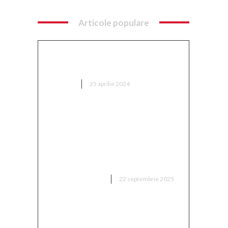
Articole populare
e
ung
Ce implică optimizarea SEO și
,
cum se implementează?
AFACERI
25 aprilie 2024
„Adevărul despre retragerea
lui Mitriță: ‘Sunt conștient de
cât suferă în acest moment, mă
iar
așteptam să aleagă această
variantă'”
.
DIVERSE NOUTATI
22 septembrie 2025
„Două milioane de euro!
Proprietarul din Superliga a