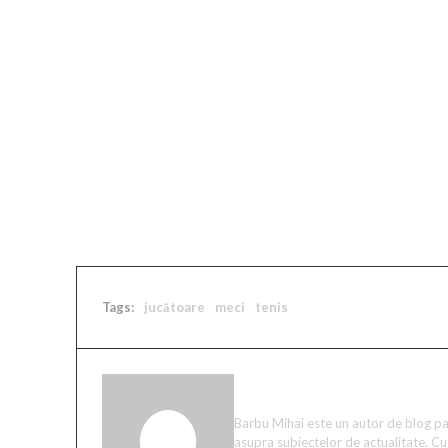
Impactul acestui meci se face simțit și în rândul f
calitate, plin de emoții și răsturnări de situație. 
talentului din tenisul feminin, inspirând tinerii 
turneu emblematic care continuă să creeze momen
tenisului.
Sursa articol / foto: https://news.google.com/h
Tags:
jucătoare
meci
tenis
Mihai Barbu
Barbu Mihai este un autor de blog pas
asupra subiectelor de actualitate. Cu 