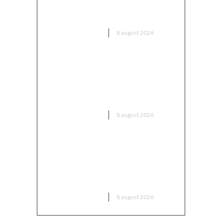
întâmplat pe teren, imediat
după Dinamo – FC Voluntari 4-0
n
DIVERSE NOUTATI
8 august 2026
CFR Cluj a încheiat un contract
cu Marius Șumudică »
apa
Comentariile lui Varga și toate
informațiile despre acord
DIVERSE NOUTATI
8 august 2026
Radu Miruță: „Am identificat
soluția ideală pentru
neutralizarea dronelor rusești.
Are o eficiență asigurată”
 de
DIVERSE NOUTATI
8 august 2026