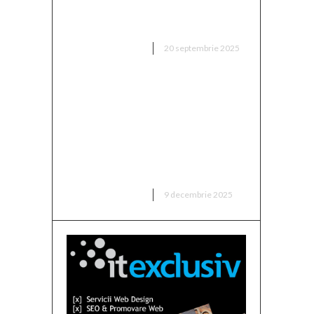
fixat prețul antrenorului vizat
de FCSB”
DIVERSE NOUTATI
20 septembrie 2025
a
iyu
Cristian Socol:
Sustenabilitatea dezvoltării
economice a României în 2025.
Doi factori de tensiune care au
influențat semnificativ
expansiunea economică
DIVERSE NOUTATI
9 decembrie 2025
a
etul
în
e