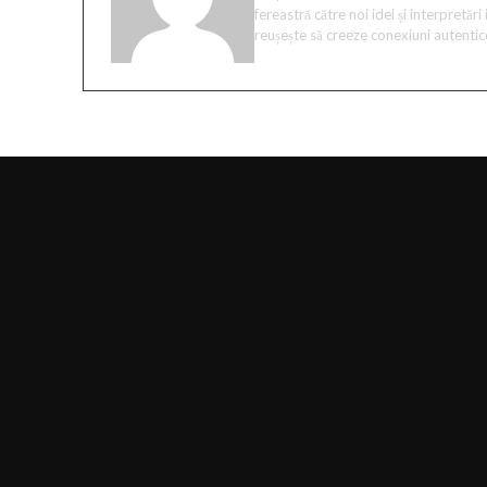
fereastră către noi idei și interpretăr
reușește să creeze conexiuni autentice