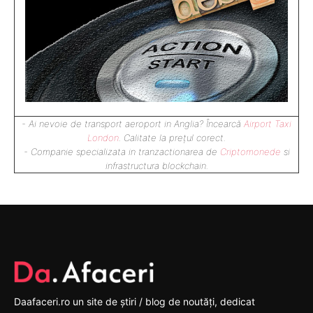
- Ai nevoie de transport aeroport in Anglia? Încearcă
Airport Taxi
London
. Calitate la prețul corect.
- Companie specializata in tranzactionarea de
Criptomonede
si
infrastructura blockchain.
Daafaceri.ro un site de știri / blog de noutăți, dedicat