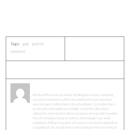
Sursa articol / foto: https://news.google.com/home?
hl=ro&gl=RO&ceid=RO%3Aro
Tags:
gaz
petrol
venituri
Mihai Barbu
Barbu Mihai este un autor de blog pasionat și talentat,
recunoscut pentru stilul său captivant și perspectiva
unică asupra subiectelor de actualitate. Cu o abordare
profundă și totodată accesibilă, scrierile sale oferă
cititorilor o fereastră către noi idei și interpretări inedite.
Fie că vorbește despre cultură, tehnologie sau viață
cotidiană, Mihai reușește să creeze conexiuni autentice
cu publicul său, inspirând și educând prin fiecare articol.