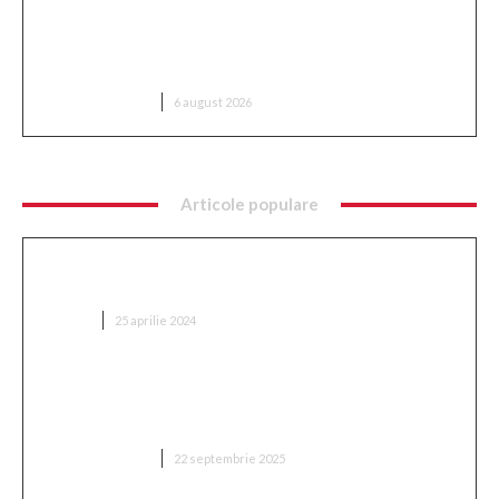
Mario Camora, după dezamăgirea trăită de CFR:
„Să înceapă de la copii și juniori! Aceștia nu le iau
banii părinților”
DIVERSE NOUTATI
6 august 2026
Articole populare
Ce implică optimizarea SEO și cum se
implementează?
AFACERI
25 aprilie 2024
„Adevărul despre retragerea lui Mitriță: ‘Sunt
conștient de cât suferă în acest moment, mă
așteptam să aleagă această variantă'”
DIVERSE NOUTATI
22 septembrie 2025