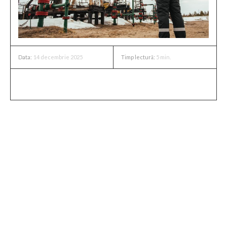
14 decembrie 2025
Timp lectură:
5
min.
Data:
Consecințele scăderii veniturilor
Reducerea veniturilor din sectorul petrolului și gazelor a
avut un efect considerabil asupra economiei ruse,
influențând nu doar bugetul de stat, ci și stabilitatea
economică generală. Dat fiind că aceste resurse constituie
o sursă esențială de venit pentru Rusia, diminuarea