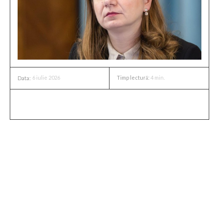
6 iulie 2026
Timp lectură:
4
min.
Data:
Rezultatele examenului de
Bacalaureat
Ministrul Educației a comunicat finalizarea procesului de
corectare a lucrărilor de Bacalaureat și a dezvăluit