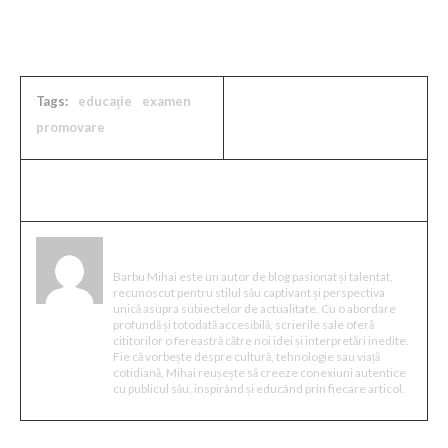
Tags:
educație
examen
promovare
Mihai Barbu
Barbu Mihai este un autor de blog pasionat și talentat,
recunoscut pentru stilul său captivant și perspectiva
unică asupra subiectelor de actualitate. Cu o abordare
profundă și totodată accesibilă, scrierile sale oferă
cititorilor o fereastră către noi idei și interpretări inedite.
Fie că vorbește despre cultură, tehnologie sau viață
cotidiană, Mihai reușește să creeze conexiuni autentice
cu publicul său, inspirând și educând prin fiecare articol.