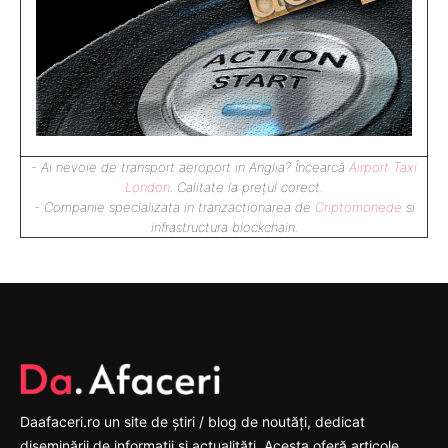
- Ai nevoie de transport aeroport in Anglia? Încearcă
Airport Taxi
London
. Calitate la prețul corect.
- Companie specializata in tranzactionarea de
Criptomonede
si
infrastructura blockchain.
Daafaceri.ro un site de știri / blog de noutăți, dedicat
diseminării de informații și actualități. Acesta oferă articole,