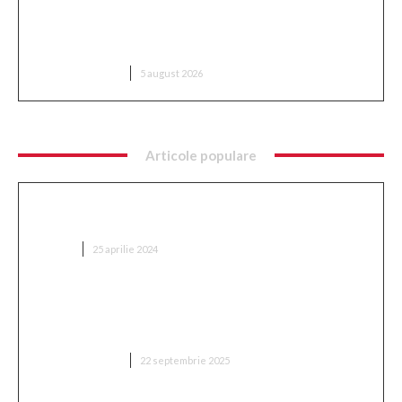
Infiltrare fără precedent în Europa: o dronă
rusească dotată cu explozibil Semtex a intrat pe
aeroportul din Leipzig, Germania
DIVERSE NOUTATI
5 august 2026
Articole populare
Ce implică optimizarea SEO și cum se
implementează?
AFACERI
25 aprilie 2024
„Adevărul despre retragerea lui Mitriță: ‘Sunt
conștient de cât suferă în acest moment, mă
așteptam să aleagă această variantă'”
DIVERSE NOUTATI
22 septembrie 2025