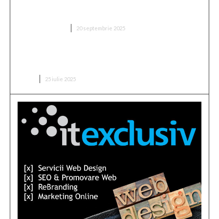
„Două milioane de euro! Proprietarul din Superliga
a fixat prețul antrenorului vizat de FCSB”
DIVERSE NOUTATI
20 septembrie 2025
Buchetul de flori pentru o lansare de carte: ce alegi
pentru un scriitor?
CARTI
25 iulie 2025