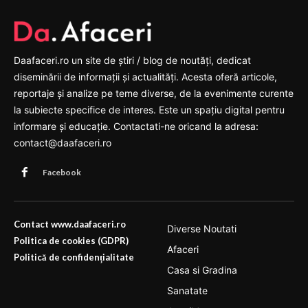
Daafaceri.ro un site de știri / blog de noutăți, dedicat
diseminării de informații și actualități. Acesta oferă articole,
reportaje și analize pe teme diverse, de la evenimente curente
la subiecte specifice de interes. Este un spațiu digital pentru
informare și educație. Contactati-ne oricand la adresa:
contact@daafaceri.ro
Facebook
Contact www.daafaceri.ro
Diverse Noutati
Politica de cookies (GDPR)
Afaceri
Politică de confidențialitate
Casa si Gradina
Sanatate