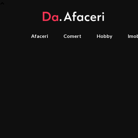
Afaceri
Comert
Hobby
Imob