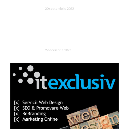
a fixat prețul antrenorului vizat de FCSB”
DIVERSE NOUTATI
20 septembrie 2025
Cristian Socol: Sustenabilitatea dezvoltării
economice a României în 2025. Doi factori de
tensiune care au influențat semnificativ
expansiunea economică
DIVERSE NOUTATI
9 decembrie 2025