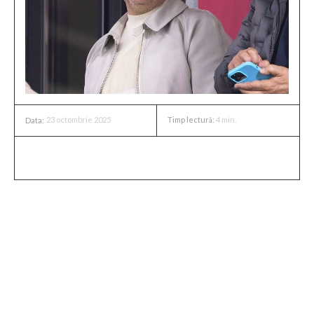
23 octombrie 2025
Timp lectură:
4
min.
Data:
Dezamăgirea simțită de Mihai
Rotaru
Mihai Rotaru și-a arătat dezamăgirea cu privire la
rezultatul înregistrat contra echipei Noah, simțind că