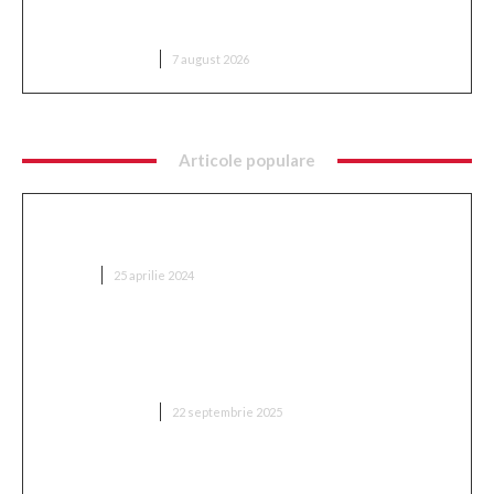
Trump reînvie abolirea cetățeniei prin naștere în
SUA: A parafat noi ordine executive
DIVERSE NOUTATI
7 august 2026
Articole populare
Ce implică optimizarea SEO și cum se
implementează?
AFACERI
25 aprilie 2024
„Adevărul despre retragerea lui Mitriță: ‘Sunt
conștient de cât suferă în acest moment, mă
așteptam să aleagă această variantă'”
DIVERSE NOUTATI
22 septembrie 2025
„Două milioane de euro! Proprietarul din Superliga