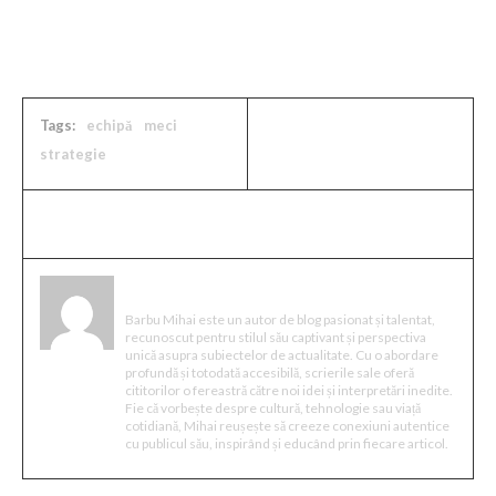
hl=ro&gl=RO&ceid=RO%3Aro
Tags:
echipă
meci
strategie
Mihai Barbu
Barbu Mihai este un autor de blog pasionat și talentat,
recunoscut pentru stilul său captivant și perspectiva
unică asupra subiectelor de actualitate. Cu o abordare
profundă și totodată accesibilă, scrierile sale oferă
cititorilor o fereastră către noi idei și interpretări inedite.
Fie că vorbește despre cultură, tehnologie sau viață
cotidiană, Mihai reușește să creeze conexiuni autentice
cu publicul său, inspirând și educând prin fiecare articol.