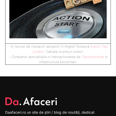
- Ai nevoie de transport aeroport in Anglia? Încearcă
Airport Taxi
London
. Calitate la prețul corect.
- Companie specializata in tranzactionarea de
Criptomonede
si
infrastructura blockchain.
Daafaceri.ro un site de știri / blog de noutăți, dedicat