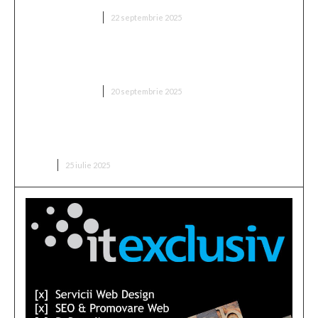
DIVERSE NOUTATI
22 septembrie 2025
„Două milioane de euro! Proprietarul din Superliga
a fixat prețul antrenorului vizat de FCSB”
DIVERSE NOUTATI
20 septembrie 2025
Buchetul de flori pentru o lansare de carte: ce alegi
pentru un scriitor?
CARTI
25 iulie 2025