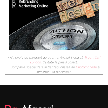
- Ai nevoie de transport aeroport in Anglia? Încearcă
Airport Taxi
London
. Calitate la prețul corect.
- Companie specializata in tranzactionarea de
Criptomonede
si
infrastructura blockchain.