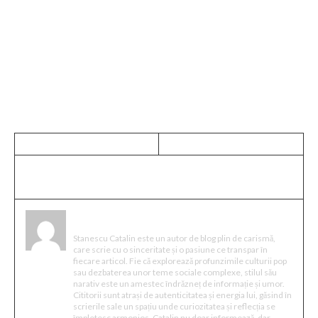
variat fără să cumperi în
necunoștință de cauză
, Infinite
Love oferă mostre disponibile online și consiliere directă
în magazinele sale fizice – un punct de plecare bun pentru
orice căutare serioasă!
Stanescu Catalin
Stanescu Catalin este un autor de blog plin de carismă,
care scrie cu o sinceritate și o pasiune ce transpar în
fiecare articol. Fie că explorează profunzimile culturii pop
sau dezbaterea unor teme sociale complexe, stilul său
narativ este un amestec îndrăzneț de informație și umor.
Cititorii sunt atrași de autenticitatea și energia lui, găsind în
scrierile sale un spațiu unde curiozitatea și reflecția se
împletesc armonios. Catalin nu doar informează, dar