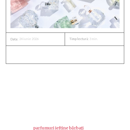
24 iunie 2026
Timp lectură:
3
min.
Data:
Multe persoane sunt de părere că un parfum cu un preț
mic înseamnă automat o aromă superficială, care se
evaporă în câteva minute și nu lasă niciun siaj. Nu e
neapărat adevărat. Există formule accesibile cu structuri
olfactive bine construite, note de bază persistente și o
evoluție coerentă pe parcursul zilei.
Găsirea unor
parfumuri ieftine bărbați
care merită cu