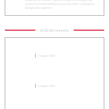
inspiră, transformând fiecare postare într-o invitație la
dialog și descoperire.
Articole recente
Trump reînvie abolirea cetățeniei prin naștere în
SUA: A parafat noi ordine executive
DIVERSE NOUTATI
7 august 2026
Folha, OUT de la CFR Cluj după înfrângerea cu
Tromsø! ”Îi voi da afară pe toți!”. DOUĂ nume
”concurează” pentru funcția de antrenor
DIVERSE NOUTATI
6 august 2026
Mario Camora, după dezamăgirea trăită de CFR:
„Să înceapă de la copii și juniori! Aceștia nu le iau
banii părinților”