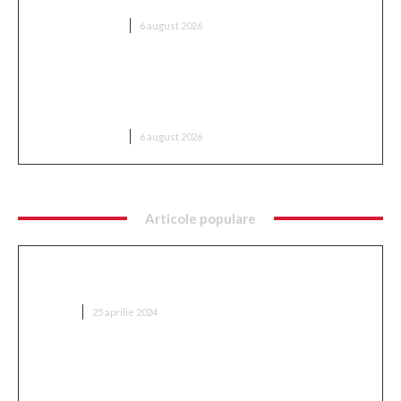
DIVERSE NOUTATI
6 august 2026
România intră în cursa pentru energia eoliană
offshore: Executivul sugerează șase zone maritime
cu o capacitate de peste 11 GW
DIVERSE NOUTATI
6 august 2026
Articole populare
Ce implică optimizarea SEO și cum se
implementează?
AFACERI
25 aprilie 2024
„Adevărul despre retragerea lui Mitriță: ‘Sunt
conștient de cât suferă în acest moment, mă
așteptam să aleagă această variantă'”