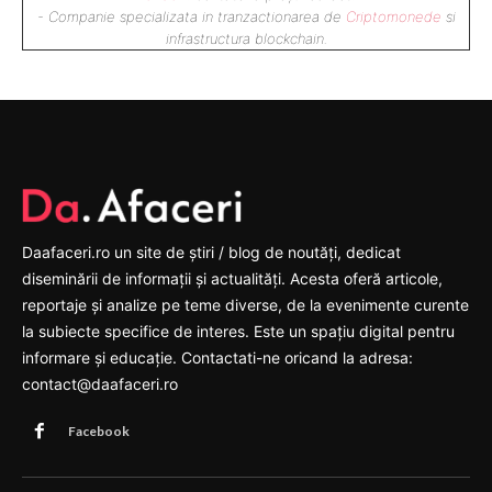
- Companie specializata in tranzactionarea de
Criptomonede
si
infrastructura blockchain.
Daafaceri.ro un site de știri / blog de noutăți, dedicat
diseminării de informații și actualități. Acesta oferă articole,
reportaje și analize pe teme diverse, de la evenimente curente
la subiecte specifice de interes. Este un spațiu digital pentru
informare și educație. Contactati-ne oricand la adresa:
contact@daafaceri.ro
Facebook