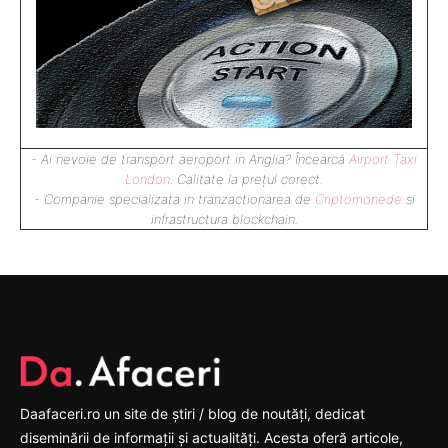
- Ai nevoie de transport aeroport in Anglia? Încearcă
Airport Taxi
London
. Calitate la prețul corect.
- Companie specializata in tranzactionarea de
Criptomonede
si
infrastructura blockchain.
Daafaceri.ro un site de știri / blog de noutăți, dedicat
diseminării de informații și actualități. Acesta oferă articole,