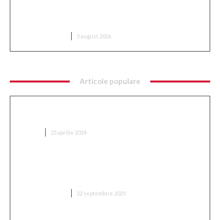
Sorin Blejnar, acuzat de trafic de influență, primind
sprijin din partea Curții de Apel București, în ciuda
recentei decizii a CJUE
DIVERSE NOUTATI
5 august 2026
Articole populare
Ce implică optimizarea SEO și cum se
implementează?
AFACERI
25 aprilie 2024
„Adevărul despre retragerea lui Mitriță: ‘Sunt
conștient de cât suferă în acest moment, mă
așteptam să aleagă această variantă'”
DIVERSE NOUTATI
22 septembrie 2025