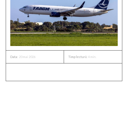
20 mai 2026
Timp lectură:
4
min.
Data:
Motivul suspendării bugetului
TAROM
Radu Miruță, oficial responsabil pentru monitorizarea