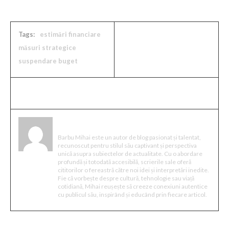
Tags:
estimări financiare
măsuri strategice
suspendare buget
Mihai Barbu
Barbu Mihai este un autor de blog pasionat și talentat,
recunoscut pentru stilul său captivant și perspectiva
unică asupra subiectelor de actualitate. Cu o abordare
profundă și totodată accesibilă, scrierile sale oferă
cititorilor o fereastră către noi idei și interpretări inedite.
Fie că vorbește despre cultură, tehnologie sau viață
cotidiană, Mihai reușește să creeze conexiuni autentice
cu publicul său, inspirând și educând prin fiecare articol.