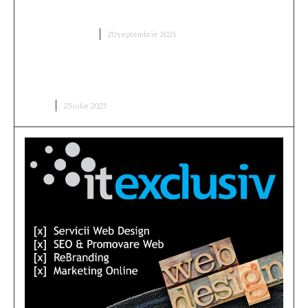
„Două milioane de euro! Proprietarul din Superliga
a fixat prețul antrenorului vizat de FCSB”
DIVERSE NOUTATI
20 septembrie 2025
Buchetul de flori pentru o lansare de carte: ce alegi
pentru un scriitor?
CARTI
25 iulie 2025