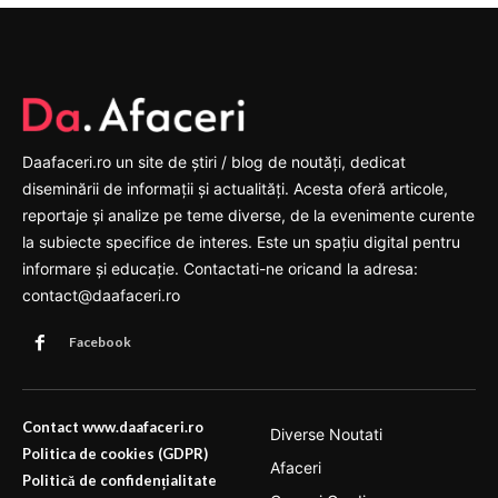
Daafaceri.ro un site de știri / blog de noutăți, dedicat
diseminării de informații și actualități. Acesta oferă articole,
reportaje și analize pe teme diverse, de la evenimente curente
la subiecte specifice de interes. Este un spațiu digital pentru
informare și educație. Contactati-ne oricand la adresa:
contact@daafaceri.ro
Facebook
Contact www.daafaceri.ro
Diverse Noutati
Politica de cookies (GDPR)
Afaceri
Politică de confidențialitate