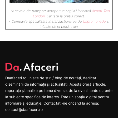
- Ai nevoie de transport aeroport in Anglia? Încearcă
Airport Taxi
London
. Calitate la prețul corect.
- Companie specializata in tranzactionarea de
Criptomonede
si
infrastructura blockchain.
Daafaceri.ro un site de știri / blog de noutăți, dedicat
diseminării de informații și actualități. Acesta oferă articole,
reportaje și analize pe teme diverse, de la evenimente curente
la subiecte specifice de interes. Este un spațiu digital pentru
informare și educație. Contactati-ne oricand la adresa:
contact@daafaceri.ro