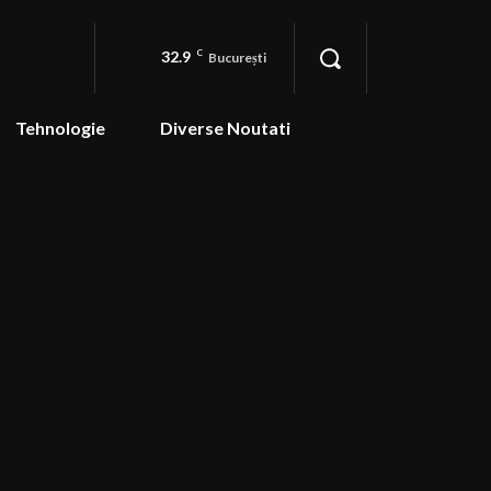
32.9
C
București
Tehnologie
Diverse Noutati