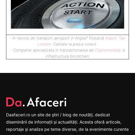
- Ai nevoie de transport aeroport in Anglia? Încearcă
Airport Taxi
London
. Calitate la prețul corect.
- Companie specializata in tranzactionarea de
Criptomonede
si
infrastructura blockchain.
Daafaceri.ro un site de știri / blog de noutăți, dedicat
diseminării de informații și actualități. Acesta oferă articole,
reportaje și analize pe teme diverse, de la evenimente curente