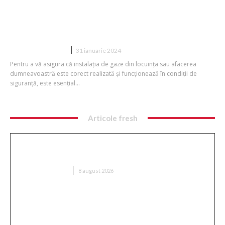
Cum știi că instalația ta de gaze este
corect realizată?
DIVERSE NOUTATI
31 ianuarie 2024
Pentru a vă asigura că instalația de gaze din locuința sau afacerea
dumneavoastră este corect realizată și funcționează în condiții de
siguranță, este esențial...
Articole fresh
Nu s-au dat bătuți! » Ce s-a întâmplat pe teren,
imediat după Dinamo – FC Voluntari 4-0
DIVERSE NOUTATI
8 august 2026
CFR Cluj a încheiat un contract cu Marius Șumudică
» Comentariile lui Varga și toate informațiile
despre acord