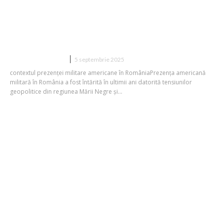
David H. Carstens, fost important
oficial militar american: „Forțele
militare americane din România ar
putea rămâne pe termen nelimitat”
DIVERSE NOUTATI
5 septembrie 2025
contextul prezenței militare americane în RomâniaPrezența americană
militară în România a fost întărită în ultimii ani datorită tensiunilor
geopolitice din regiunea Mării Negre și...