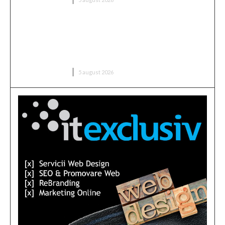
Avertisment din partea unui specialist: „Asigurați-
vă că verificați ce ați semnat și până când rămâne
valabil prețul, în contextul majorării facturii de
electricitate”
DIVERSE NOUTATI
5 august 2026