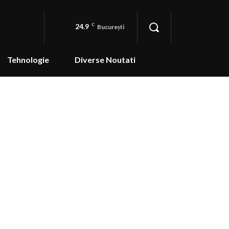
24.9
C
București
Tehnologie
Diverse Noutati