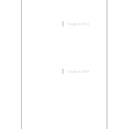
unică” pentru a-l aduce pe Putin
în fața instanței, însă riscă să o
rateze din nou
DIVERSE NOUTATI
5 august 2026
Sorin Blejnar, acuzat de trafic
de influență, primind sprijin din
partea Curții de Apel București,
în ciuda recentei decizii a CJUE
DIVERSE NOUTATI
5 august 2026
Avertisment din partea unui
specialist: „Asigurați-vă că
verificați ce ați semnat și până
când rămâne valabil prețul, în
contextul majorării facturii de
electricitate”