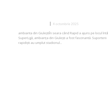
Giulești după ce Rapid a preluat
conducerea SuperLigii
DIVERSE NOUTATI
4 octombrie 2025
ambianta din GiuleștiÎn seara când Rapid a ajuns pe locul întâ
SuperLigă, ambianța din Giulești a fost fascinantă. Suporterii
rapidiști au umplut stadionul...