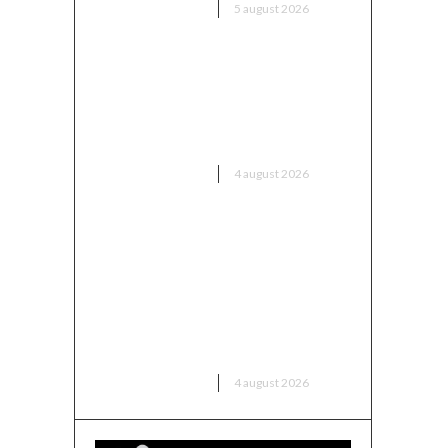
DIVERSE NOUTATI
5 august 2026
Nicușor Dan contestă
schimbările PSD în legea
decarbonizării: „Voi analiza cu
cea mai mare…
DIVERSE NOUTATI
4 august 2026
UDMR ia în calcul susținerea
unui guvern PSD: „Toate
variantele sunt posibile”.
Președintele anticipează
„rezultate” în următoarele
două săptămâni.
DIVERSE NOUTATI
4 august 2026