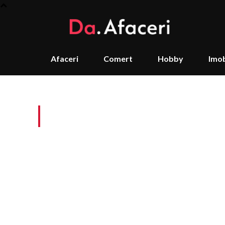
Afaceri
Comert
Hobby
Imob
Tag:
atmosfera