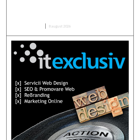
Dunărea păstrează nivelul de la Cernavodă din 3
august; în Ungaria, fluxul a crescut cu 6 centimetri
în ultimele 3 zile la Paks.
DIVERSE NOUTATI
8 august 2026