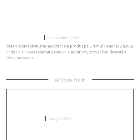
VIDEO Incident major pe DN2: Doi
indivizi și-au pierdut viața după ce un
camion s-a răsturnat peste un vehicul.
Clipul surprinde momentul coliziunii
DIVERSE NOUTATI
24 octombrie 2025
detalii accidentUn grav accident s-a produs pe Drumul Național 2 (DN2),
unde un TIR s-a răsturnat peste un autoturism, provocând decesul a
două persoane....
Articole fresh
Ambulanță aglomerată cu topoare într-o comună
din Cluj, după ce un videoclip pe TikTok a afirmat că
„sustrage…
DIVERSE NOUTATI
9 august 2026
Nu s-au dat bătuți! » Ce s-a întâmplat pe teren,