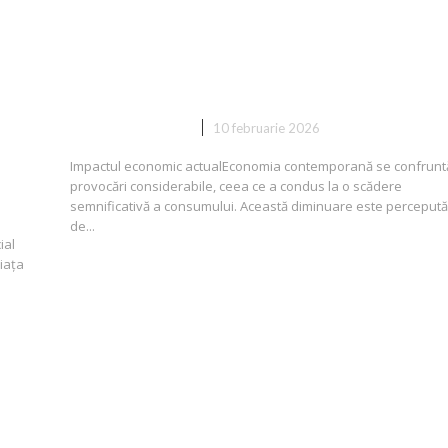
„Cea mai semnificativă reducere
 o
consumului de la criza din 2008
în
până acum”
DIVERSE NOUTATI
10 februarie 2026
Impactul economic actualEconomia contemporană se confrunt
provocări considerabile, ceea ce a condus la o scădere
semnificativă a consumului. Această diminuare este perceput
de...
ial
iața