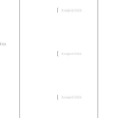
informațiile despre acord
 a
DIVERSE NOUTATI
8 august 2026
Radu Miruță: „Am identificat
soluția ideală pentru
neutralizarea dronelor rusești.
ă cu
Are o eficiență asigurată”
DIVERSE NOUTATI
8 august 2026
ă
40% din cererea pentru
proiecte casă Wolf Construct
în 2026 este pentru case
unifamiliale la parter
DIVERSE NOUTATI
8 august 2026
Dunărea păstrează nivelul de la