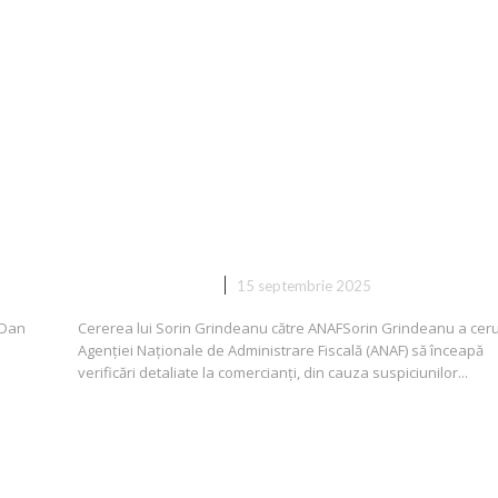
or
Sorin Grindeanu cere ANAF să
inițieze verificări la comercianți:
„Sunt suspiciuni că unii au cresc
e
deja prețurile”
DIVERSE NOUTATI
15 septembrie 2025
 Dan
Cererea lui Sorin Grindeanu către ANAFSorin Grindeanu a ceru
Agenției Naționale de Administrare Fiscală (ANAF) să înceapă
verificări detaliate la comercianți, din cauza suspiciunilor...