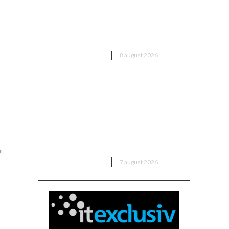
Cernavodă din 3 august; în
Ungaria, fluxul a crescut cu 6
centimetri în ultimele 3 zile la
Paks.
DIVERSE NOUTATI
8 august 2026
Nicușor Dan, în urma deciziei
ut
Moody’s: „Ratingul României a
fost păstrat grație
contribuțiilor instituțiilor,
populației și sectorului de
afaceri”
t
DIVERSE NOUTATI
7 august 2026