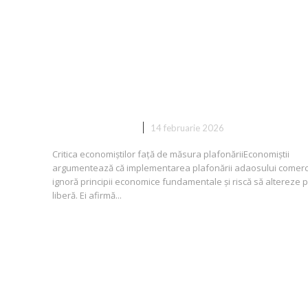
economie pentru Executiv:
„Restricționarea adaosului este
politică populistă ce ne retrage 
anii ’90. Cheltuielile vor fi
suportate în continuare...
DIVERSE NOUTATI
14 februarie 2026
Critica economiștilor față de măsura plafonăriiEconomiștii
argumentează că implementarea plafonării adaosului comerc
ignoră principii economice fundamentale și riscă să altereze p
liberă. Ei afirmă...