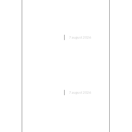
Moody’s: „Ratingul României a
fost păstrat grație
contribuțiilor instituțiilor,
populației și sectorului de
afaceri”
DIVERSE NOUTATI
7 august 2026
Alertă în baza aeriană de unde
pleacă avioanele F-16 pentru
distrugerea dronelor rusești.
Antrenament al piloților de F-
16.
DIVERSE NOUTATI
7 august 2026
Bărbatul care a „creionat” o
declarație de dragoste pe o
piatră de pe Transfăgărășan a
fost găsit…