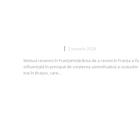
Brașov de cinci ani plănuiește să
revină în patria sa din cauza
cheltuielilor. „În trecut era ext
de comod”
DIVERSE NOUTATI
2 ianuarie 2026
Motivul revenirii în FranțaHotărârea de a reveni în Franța a fo
influențată în principal de creșterea semnificativă a costurilor
trai în Brașov, care...