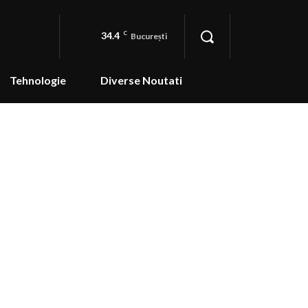
34.4
C
București
Tehnologie
Diverse Noutati