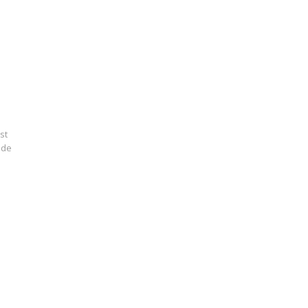
rem
st
 de