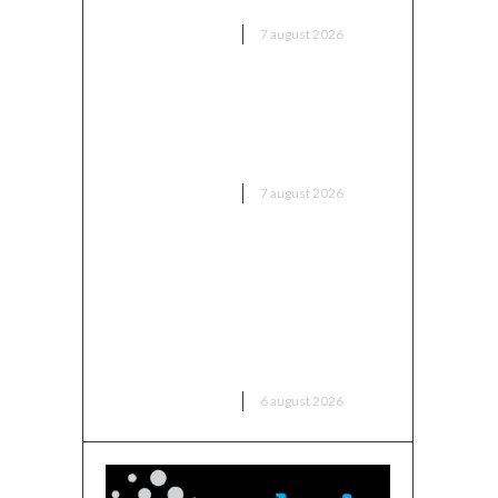
DIVERSE NOUTATI
7 august 2026
Trump reînvie abolirea
cetățeniei prin naștere în SUA:
A parafat noi ordine executive
DIVERSE NOUTATI
7 august 2026
Folha, OUT de la CFR Cluj după
înfrângerea cu Tromsø! ”Îi voi
da afară pe toți!”. DOUĂ nume
”concurează” pentru funcția de
antrenor
DIVERSE NOUTATI
6 august 2026