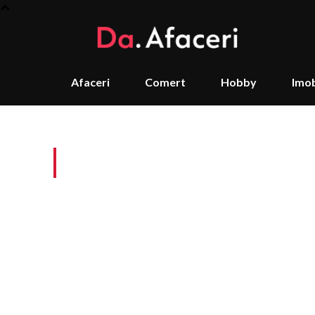
Afaceri
Comert
Hobby
Imob
Tag:
costuri de trai