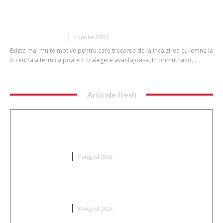
De ce sa iti montezi centrala?
CASA SI GRADINA
4 aprilie 2023
Exista mai multe motive pentru care trecerea de la incalzirea cu lemne la
o centrala termica poate fi o alegere avantajoasa. In primul rand,...
Articole fresh
Ambulanță aglomerată cu topoare într-o comună
din Cluj, după ce un videoclip pe TikTok a afirmat că
„sustrage…
DIVERSE NOUTATI
9 august 2026
Nu s-au dat bătuți! » Ce s-a întâmplat pe teren,
imediat după Dinamo – FC Voluntari 4-0
DIVERSE NOUTATI
8 august 2026